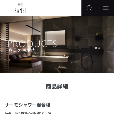
PRODUCTS
商品のご案内
商品詳細
サーモシャワー混合栓
品番：
SK18CK-5-N-MDP
（0）