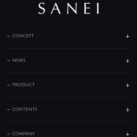
CONCEPT
BRAND
DESIGN
NEWS
ニュースリリース
商品に関して
PRODUCT
展示会
混合栓
企業情報
センサー・タッチ水栓
その他
CONTENTS
セットアイテム
MIZUBA（ミズバ）
予洗い水栓
プレパシュ＋
洗面器・手洗器
単水栓
COMPANY