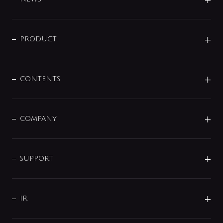
ニュースリリース
商品に関して
PRODUCT
展示会
混合栓
企業情報
センサー・タッチ水栓
その他
CONTENTS
セットアイテム
MIZUBA（ミズバ）
予洗い水栓
プレパシュ＋
洗面器・手洗器
単水栓
COMPANY
みらいエコ住宅2026
事業について
シャワー
企業情報
インテリア・アクセサリー
SMART FINE BUBBLE
ORIGINAL GRAPHIC
企業理念
SUPPORT
分岐
コーポレートメッセージ
水栓部品
水まわり解決帖
サポート
CSR
バルブ
よくあるご質問
じぶんシャワーが見つかる
会社概要
シャワインフォ
IR
配管システム
お問い合わせ
沿革
配管部材
IENI