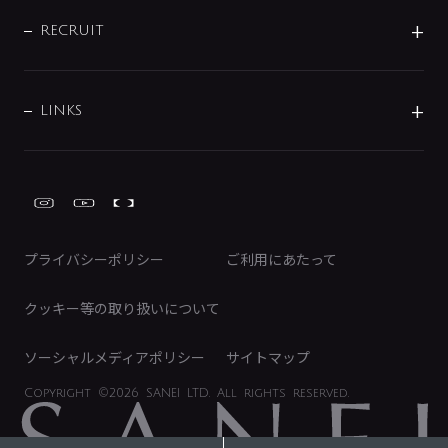
IR情報
サポートチャット
ブランド・グループ紹介
キッチン周辺用品
IRニュース
データダウンロード
RECRUIT
事業所案内
バス・空調周辺用品
経営情報
節湯水栓・節水水栓について
ショールーム
洗面周辺用品
採用情報
業績・財務情報
環境配慮バルブ登録制度について
水栓金具の製造工程
洗濯機周辺用品
募集要項
IRライブラリ
LINKS
みらいエコ住宅2026事業
トイレ周辺用品
株式情報
類似品・模倣品にご注意ください
ガーデニング周辺用品
Global Site
IRカレンダー
工具
FAQ（IR向け）
ディスクロージャーポリシー
免責事項
プライバシーポリシー
ご利用にあたって
IRに関するお問い合わせ
電子公告
クッキー等の取り扱いについて
ソーシャルメディアポリシー
サイトマップ
Copyright
©2026 SANEI LTD.
All rights reserved.