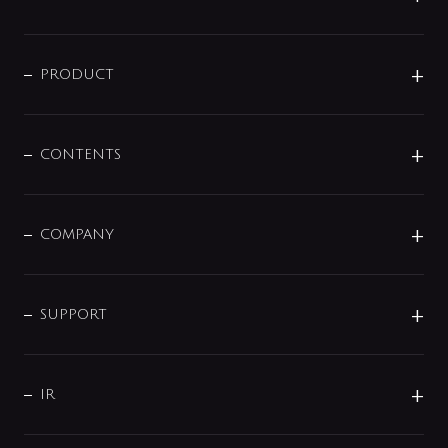
ニュースリリース
商品に関して
PRODUCT
展示会
混合栓
企業情報
センサー・タッチ水栓
その他
CONTENTS
セットアイテム
MIZUBA（ミズバ）
予洗い水栓
プレパシュ＋
洗面器・手洗器
単水栓
COMPANY
みらいエコ住宅2026
事業について
シャワー
企業情報
インテリア・アクセサリー
SMART FINE BUBBLE
ORIGINAL GRAPHIC
企業理念
SUPPORT
分岐
コーポレートメッセージ
水栓部品
水まわり解決帖
サポート
CSR
バルブ
よくあるご質問
じぶんシャワーが見つかる
会社概要
シャワインフォ
IR
配管システム
お問い合わせ
沿革
配管部材
IENI
IR情報