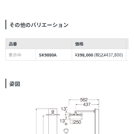
その他のバリエーション
品番
価格
J
表示中
SK9880A
¥
398,000
(税込¥
437,800
)
49
姿図