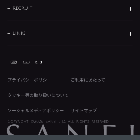
サポートチャット
ブランド・グループ紹介
キッチン周辺用品
IRニュース
データダウンロード
RECRUIT
事業所案内
バス・空調周辺用品
経営情報
節湯水栓・節水水栓について
ショールーム
洗面周辺用品
採用情報
業績・財務情報
環境配慮バルブ登録制度について
水栓金具の製造工程
洗濯機周辺用品
募集要項
IRライブラリ
LINKS
みらいエコ住宅2026事業
トイレ周辺用品
株式情報
類似品・模倣品にご注意ください
ガーデニング周辺用品
Global Site
IRカレンダー
工具
FAQ（IR向け）
ディスクロージャーポリシー
免責事項
プライバシーポリシー
ご利用にあたって
IRに関するお問い合わせ
電子公告
クッキー等の取り扱いについて
ソーシャルメディアポリシー
サイトマップ
Copyright
©2026 SANEI LTD.
All rights reserved.