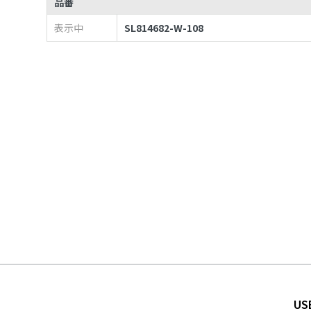
品番
表示中
SL814682-W-108
US