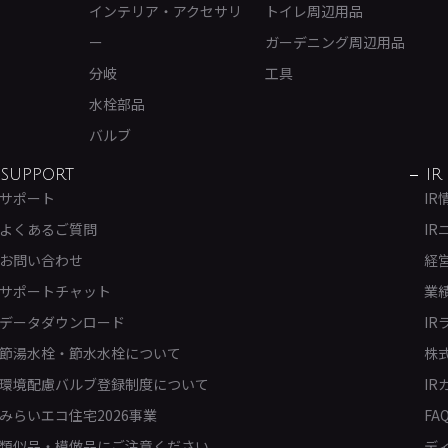
インテリア・アクセサリ
トイレ周辺用品
ー
ガーデニング周辺用品
分岐
工具
水栓部品
バルブ
SUPPORT
IR
サポート
IR
よくあるご質問
IR
お問い合わせ
経
サポートチャット
業
データダウンロード
IR
節湯水栓・節水水栓について
株
環境配慮バルブ登録制度について
IR
みらいエコ住宅2026事業
FA
類似品・模倣品にご注意ください
デ