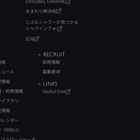
ORIGINAL GRAPHIC
水まわり解決帖
じぶんシャワーが見つかる
シャワインフォ
IENI
RECRUIT
情報
採用情報
ニュース
募集要項
営情報
LINKS
績・財務情報
Global Site
ライブラリ
式情報
カレンダー
Q（IR向け）
ィスクロージャーポ