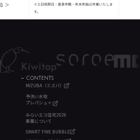
る ＞
※土日祝祭日・夏季休暇・年末年始は休業いたしま
す。
CONTENTS
MIZUBA（ミズバ）
予洗い水栓
プレパシュ＋
みらいエコ住宅2026
事業について
SMART FINE BUBBLE