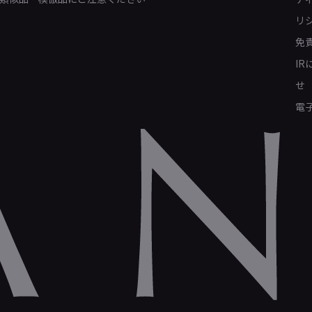
リ
免
I
せ
電