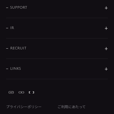
企業情報
インテリア・アクセサリー
SMART FINE BUBBLE
ORIGINAL GRAPHIC
企業理念
SUPPORT
分岐
コーポレートメッセージ
水栓部品
水まわり解決帖
サポート
CSR
バルブ
よくあるご質問
じぶんシャワーが見つかる
会社概要
シャワインフォ
IR
配管システム
お問い合わせ
沿革
配管部材
IENI
IR情報
サポートチャット
ブランド・グループ紹介
キッチン周辺用品
IRニュース
データダウンロード
RECRUIT
事業所案内
バス・空調周辺用品
経営情報
節湯水栓・節水水栓について
ショールーム
洗面周辺用品
採用情報
業績・財務情報
環境配慮バルブ登録制度について
水栓金具の製造工程
洗濯機周辺用品
募集要項
IRライブラリ
LINKS
みらいエコ住宅2026事業
トイレ周辺用品
株式情報
類似品・模倣品にご注意ください
ガーデニング周辺用品
Global Site
IRカレンダー
工具
FAQ（IR向け）
ディスクロージャーポリシー
免責事項
プライバシーポリシー
ご利用にあたって
IRに関するお問い合わせ