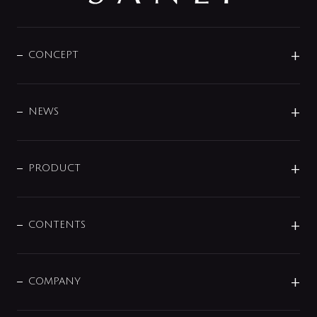
CONCEPT
BRAND
DESIGN
NEWS
ニュースリリース
商品に関して
PRODUCT
展示会
混合栓
企業情報
センサー・タッチ水栓
その他
CONTENTS
セットアイテム
MIZUBA（ミズバ）
予洗い水栓
プレパシュ＋
洗面器・手洗器
単水栓
COMPANY
みらいエコ住宅2026
事業について
シャワー