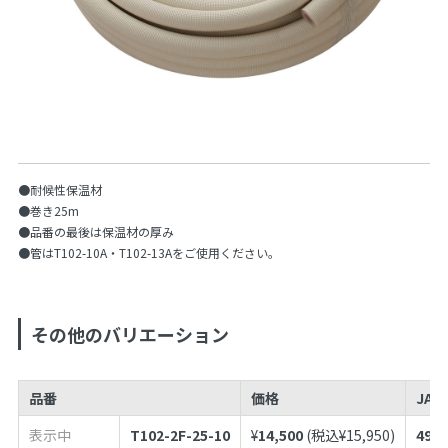
●耐候性保温材
●巻き25m
●品番の最後は保温材の厚み
●管はT102-10A・T102-13Aをご使用ください。
その他のバリエーション
品番
価格
JAN
表示中
T102-2F-25-10
¥
14,500
(税込¥
15,950
)
4973