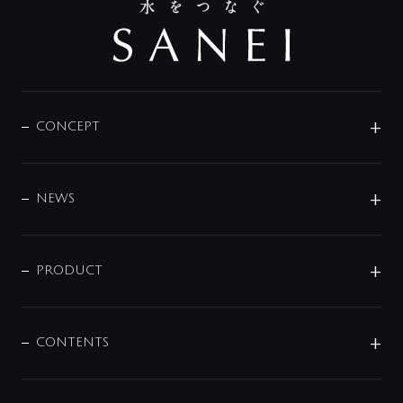
CONCEPT
BRAND
DESIGN
NEWS
ニュースリリース
商品に関して
PRODUCT
展示会
混合栓
企業情報
センサー・タッチ水栓
その他
CONTENTS
セットアイテム
MIZUBA（ミズバ）
予洗い水栓
プレパシュ＋
洗面器・手洗器