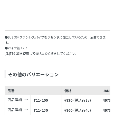
●SUS 304ステンレスパイプをラセン状に加工しているため、屈曲できま
す。
●パイプ径 12.7
[注]T90-23を使用して抜け止め処置をしてください。
その他のバリエーション
品番
価格
JANコ
商品詳細
T11-200
¥
830
(税込¥
913
)
497398
商品詳細
T11-250
¥
860
(税込¥
946
)
497398