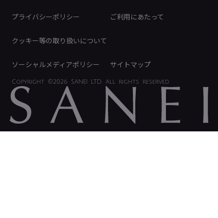
免責事項
プライバシーポリシー
ご利用にあたって
IRに関するお問い合わせ
電子公告
クッキー等の取り扱いについて
ソーシャルメディアポリシー
サイトマップ
Copyright
©2026 SANEI LTD.
All rights reserved.