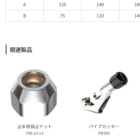
A
125
140
16
B
75
110
14
関連製品
止水栓抜止ナット
パイプカッター
T90-23-13
PR395