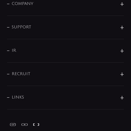
単水栓
COMPANY
みらいエコ住宅2026
事業について
シャワー
企業情報
インテリア・アクセサリー
SMART FINE BUBBLE
ORIGINAL GRAPHIC
企業理念
SUPPORT
分岐
コーポレートメッセージ
水栓部品
水まわり解決帖
サポート
CSR
バルブ
よくあるご質問
じぶんシャワーが見つかる
会社概要
シャワインフォ
IR
配管システム
お問い合わせ
沿革
配管部材
IENI
IR情報
サポートチャット
ブランド・グループ紹介
キッチン周辺用品
IRニュース
データダウンロード
RECRUIT
事業所案内
バス・空調周辺用品
経営情報
節湯水栓・節水水栓について
ショールーム
洗面周辺用品
採用情報
業績・財務情報
環境配慮バルブ登録制度について
水栓金具の製造工程
洗濯機周辺用品
募集要項
IRライブラリ
LINKS
みらいエコ住宅2026事業
トイレ周辺用品
株式情報
類似品・模倣品にご注意ください
ガーデニング周辺用品
Global Site
IRカレンダー
工具
FAQ（IR向け）
ディスクロージャーポリシー