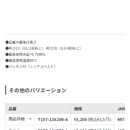
●品番の最後は長さ
●呼び13（G1/2めねじ） 呼び20（G3/4めねじ）
●最高使用水圧=0.75MPa
●最高使用温度80℃
●パッキン付（ノンアスベスト）
その他のバリエーション
品番
価格
JANコ
商品詳細
T157-13X200-A
¥
3,250
(税込¥
3,575
)
49739