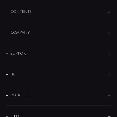
混合栓
企業情報
センサー・タッチ水栓
その他
CONTENTS
セットアイテム
MIZUBA（ミズバ）
予洗い水栓
プレパシュ＋
洗面器・手洗器
単水栓
COMPANY
みらいエコ住宅2026
事業について
シャワー
企業情報
インテリア・アクセサリー
SMART FINE BUBBLE
ORIGINAL GRAPHIC
企業理念
SUPPORT
分岐
コーポレートメッセージ
水栓部品
水まわり解決帖
サポート
CSR
バルブ
よくあるご質問
じぶんシャワーが見つかる
会社概要
シャワインフォ
IR
配管システム
お問い合わせ
沿革
配管部材
IENI
IR情報
サポートチャット
ブランド・グループ紹介
キッチン周辺用品
IRニュース
データダウンロード
RECRUIT
事業所案内
バス・空調周辺用品
経営情報
節湯水栓・節水水栓について
ショールーム
洗面周辺用品
採用情報
業績・財務情報
環境配慮バルブ登録制度について
水栓金具の製造工程
洗濯機周辺用品
募集要項
IRライブラリ
LINKS
みらいエコ住宅2026事業