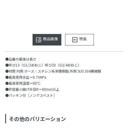
商品画像
特長
●品番の最後は長さ
●呼び13（G1/2めねじ）呼び20（G3/4めねじ）
●材質 内側 ホース：スチレン系架橋樹脂 外側 SUS 304網被膜
●最高使用水圧＝0.75MPa
●最高使用温度＝80℃
●許容最小曲げ半径R＝80mm以上
●パッキン付（ノンアスベスト）
その他のバリエーション