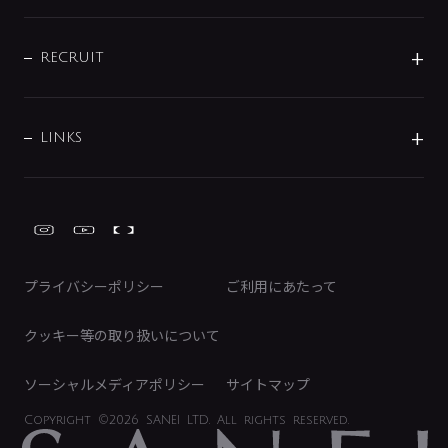
お問い合わせ
沿革
配管部材
IENI
IR情報
サポートチャット
ブランド・グループ紹介
キッチン周辺用品
IRニュース
データダウンロード
RECRUIT
事業所案内
バス・空調周辺用品
経営情報
節湯水栓・節水水栓について
ショールーム
洗面周辺用品
採用情報
業績・財務情報
環境配慮バルブ登録制度について
水栓金具の製造工程
洗濯機周辺用品
募集要項
IRライブラリ
LINKS
みらいエコ住宅2026事業
トイレ周辺用品
株式情報
類似品・模倣品にご注意ください
ガーデニング周辺用品
Global Site
IRカレンダー
工具
FAQ（IR向け）
ディスクロージャーポリシー
免責事項
プライバシーポリシー
ご利用にあたって
IRに関するお問い合わせ
電子公告
クッキー等の取り扱いについて
ソーシャルメディアポリシー
サイトマップ
Copyright
©2026 SANEI LTD.
All rights reserved.