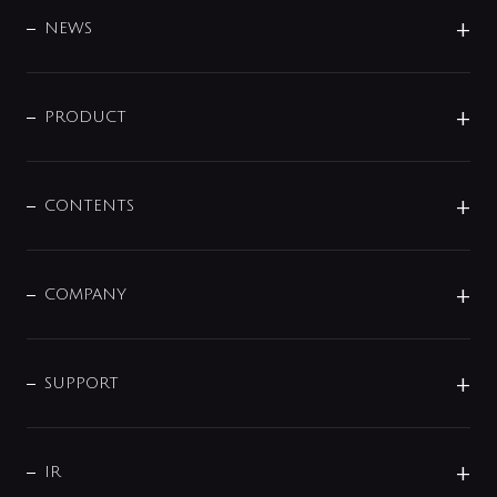
DESIGN
NEWS
ニュースリリース
商品に関して
PRODUCT
展示会
混合栓
企業情報
センサー・タッチ水栓
その他
CONTENTS
セットアイテム
MIZUBA（ミズバ）
予洗い水栓
プレパシュ＋
洗面器・手洗器
単水栓
COMPANY
みらいエコ住宅2026
事業について
シャワー
企業情報
インテリア・アクセサリー
SMART FINE BUBBLE
ORIGINAL GRAPHIC
企業理念
SUPPORT
分岐
コーポレートメッセージ
水栓部品
水まわり解決帖
サポート
CSR
バルブ
よくあるご質問
じぶんシャワーが見つかる
会社概要
シャワインフォ
IR
配管システム