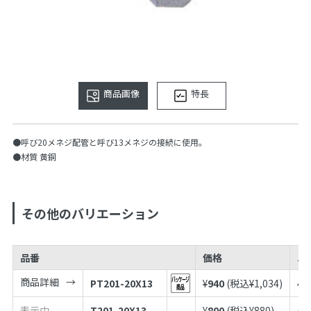
商品画像
特長
●呼び20メネジ配管と呼び13メネジの接続に使用。
●材質 黄銅
その他のバリエーション
品番
価格
J
商品詳細
PT201-20X13
¥
940
(税込¥
1,034
)
49
表示中
T201-20X13
¥
800
(税込¥
880
)
49