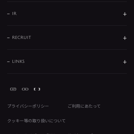
サポート
CSR
バルブ
よくあるご質問
じぶんシャワーが見つかる
会社概要
シャワインフォ
IR
配管システム
お問い合わせ
沿革
配管部材
IENI
IR情報
サポートチャット
ブランド・グループ紹介
キッチン周辺用品
IRニュース
データダウンロード
RECRUIT
事業所案内
バス・空調周辺用品
経営情報
節湯水栓・節水水栓について
ショールーム
洗面周辺用品
採用情報
業績・財務情報
環境配慮バルブ登録制度について
水栓金具の製造工程
洗濯機周辺用品
募集要項
IRライブラリ
LINKS
みらいエコ住宅2026事業
トイレ周辺用品
株式情報
類似品・模倣品にご注意ください
ガーデニング周辺用品
Global Site
IRカレンダー
工具
FAQ（IR向け）
ディスクロージャーポリシー
免責事項
プライバシーポリシー
ご利用にあたって
IRに関するお問い合わせ
電子公告
クッキー等の取り扱いについて