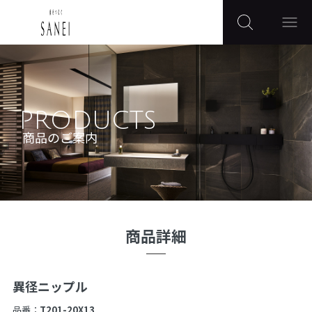
PRODUCTS
商品のご案内
商品詳細
異径ニップル
品番：
T201-20X13