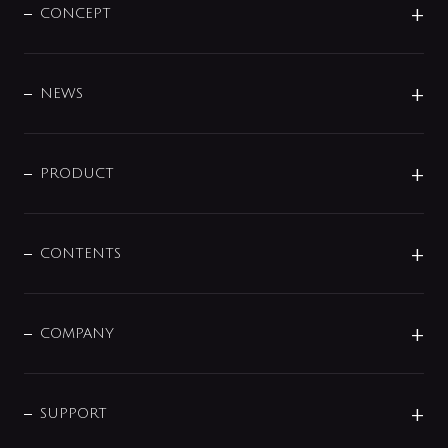
CONCEPT
BRAND
DESIGN
NEWS
ニュースリリース
商品に関して
PRODUCT
展示会
混合栓
企業情報
センサー・タッチ水栓
その他
CONTENTS
セットアイテム
MIZUBA（ミズバ）
予洗い水栓
プレパシュ＋
洗面器・手洗器
単水栓
COMPANY
みらいエコ住宅2026
事業について
シャワー
企業情報
インテリア・アクセサリー
SMART FINE BUBBLE
ORIGINAL GRAPHIC
企業理念
SUPPORT
分岐
コーポレートメッセージ
水栓部品
水まわり解決帖