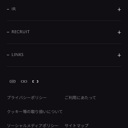
サポート
CSR
バルブ
よくあるご質問
じぶんシャワーが見つかる
会社概要
シャワインフォ
IR
配管システム
お問い合わせ
沿革
配管部材
IENI
IR情報
サポートチャット
ブランド・グループ紹介
キッチン周辺用品
IRニュース
データダウンロード
RECRUIT
事業所案内
バス・空調周辺用品
経営情報
節湯水栓・節水水栓について
ショールーム
洗面周辺用品
採用情報
業績・財務情報
環境配慮バルブ登録制度について
水栓金具の製造工程
洗濯機周辺用品
募集要項
IRライブラリ
LINKS
みらいエコ住宅2026事業
トイレ周辺用品
株式情報
類似品・模倣品にご注意ください
ガーデニング周辺用品
Global Site
IRカレンダー
工具
FAQ（IR向け）
ディスクロージャーポリシー
免責事項
プライバシーポリシー
ご利用にあたって
IRに関するお問い合わせ
電子公告
クッキー等の取り扱いについて
ソーシャルメディアポリシー
サイトマップ