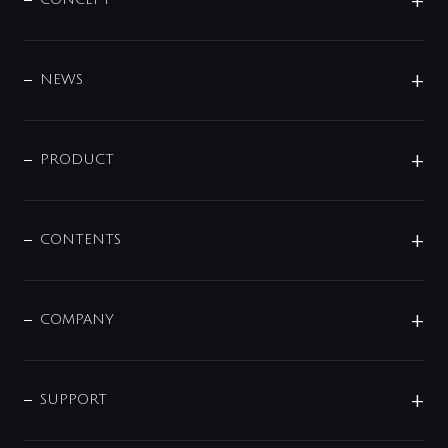
BRAND
DESIGN
NEWS
ニュースリリース
商品に関して
PRODUCT
展示会
混合栓
企業情報
センサー・タッチ水栓
その他
CONTENTS
セットアイテム
MIZUBA（ミズバ）
予洗い水栓
プレパシュ＋
洗面器・手洗器
単水栓
COMPANY
みらいエコ住宅2026
事業について
シャワー
企業情報
インテリア・アクセサリー
SMART FINE BUBBLE
ORIGINAL GRAPHIC
企業理念
SUPPORT
分岐
コーポレートメッセージ
水栓部品
水まわり解決帖