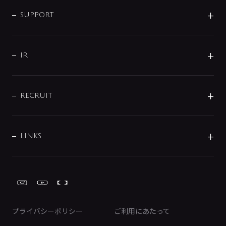
企業情報
インテリア・アクセサリー
SMART FINE BUBBLE
ORIGINAL GRAPHIC
企業理念
SUPPORT
分岐
コーポレートメッセージ
水栓部品
水まわり解決帖
サポート
CSR
バルブ
よくあるご質問
じぶんシャワーが見つかる
会社概要
シャワインフォ
IR
配管システム
お問い合わせ
沿革
配管部材
IENI
IR情報
サポートチャット
ブランド・グループ紹介
キッチン周辺用品
IRニュース
データダウンロード
RECRUIT
事業所案内
バス・空調周辺用品
経営情報
節湯水栓・節水水栓について
ショールーム
洗面周辺用品
採用情報
業績・財務情報
環境配慮バルブ登録制度について
水栓金具の製造工程
洗濯機周辺用品
募集要項
IRライブラリ
LINKS
みらいエコ住宅2026事業
トイレ周辺用品
株式情報
類似品・模倣品にご注意ください
ガーデニング周辺用品
Global Site
IRカレンダー
工具
FAQ（IR向け）
ディスクロージャーポリシー
免責事項
プライバシーポリシー
ご利用にあたって
IRに関するお問い合わせ