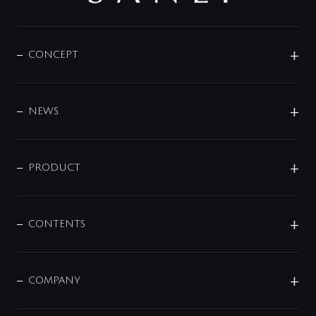
CONCEPT
BRAND
DESIGN
NEWS
ニュースリリース
商品に関して
PRODUCT
展示会
混合栓
企業情報
センサー・タッチ水栓
その他
CONTENTS
セットアイテム
MIZUBA（ミズバ）
予洗い水栓
プレパシュ＋
洗面器・手洗器
単水栓
COMPANY
みらいエコ住宅2026
事業について
シャワー