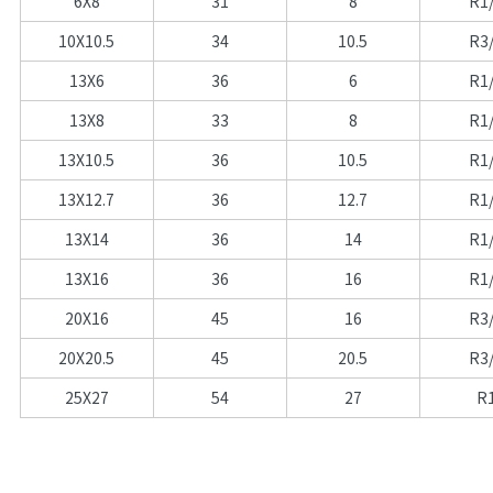
6X8
31
8
R1
10X10.5
34
10.5
R3
13X6
36
6
R1
13X8
33
8
R1
13X10.5
36
10.5
R1
13X12.7
36
12.7
R1
13X14
36
14
R1
13X16
36
16
R1
20X16
45
16
R3
20X20.5
45
20.5
R3
25X27
54
27
R