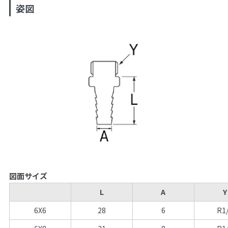
姿図
図面サイズ
L
A
Y
6X6
28
6
R1