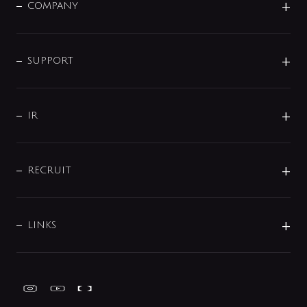
単水栓
COMPANY
みらいエコ住宅2026
事業について
シャワー
企業情報
インテリア・アクセサリー
SMART FINE BUBBLE
ORIGINAL GRAPHIC
企業理念
SUPPORT
分岐
コーポレートメッセージ
水栓部品
水まわり解決帖
サポート
CSR
バルブ
よくあるご質問
じぶんシャワーが見つかる
会社概要
シャワインフォ
IR
配管システム
お問い合わせ
沿革
配管部材
IENI
IR情報
サポートチャット
ブランド・グループ紹介
キッチン周辺用品
IRニュース
データダウンロード
RECRUIT
事業所案内
バス・空調周辺用品
経営情報
節湯水栓・節水水栓について
ショールーム
洗面周辺用品
採用情報
業績・財務情報
環境配慮バルブ登録制度について
水栓金具の製造工程
洗濯機周辺用品
募集要項
IRライブラリ
LINKS
みらいエコ住宅2026事業
トイレ周辺用品
株式情報
類似品・模倣品にご注意ください
ガーデニング周辺用品
Global Site
IRカレンダー
工具
FAQ（IR向け）
ディスクロージャーポリシー