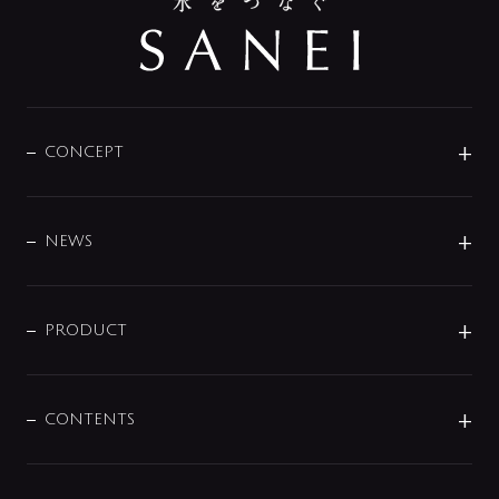
CONCEPT
BRAND
DESIGN
NEWS
ニュースリリース
商品に関して
PRODUCT
展示会
混合栓
企業情報
センサー・タッチ水栓
その他
CONTENTS
セットアイテム
MIZUBA（ミズバ）
予洗い水栓
プレパシュ＋
洗面器・手洗器