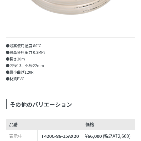
●最高使用温度 80℃
●最高使用圧力 0.3MPa
●長さ20m
●内径13、外径22mm
●最小曲げ120R
●材質PVC
その他のバリエーション
品番
価格
J
表示中
T420C-86-15AX20
¥
66,000
(税込¥
72,600
)
4