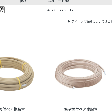
価格
JANコードNo.
4973987769917
アイコンの詳細についてはこ
管付ペア樹脂管
保温材付ペア樹脂管