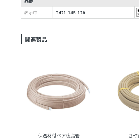
品番
表示中
T421-14S-12A
関連製品
保温材付ペア樹脂管
さや