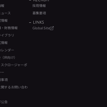
RECRUIT
情報
採用情報
ニュース
募集要項
営情報
LINKS
績・財務情報
Global Site
ライブラリ
式情報
カレンダー
Q（IR向け）
ィスクロージャーポ
シー
責事項
Rに関するお問い合わ
子公告