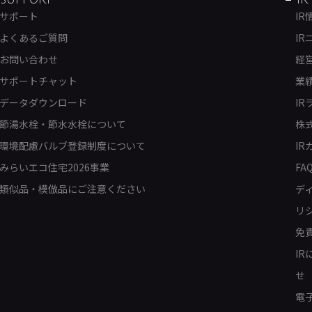
SUPPORT
IR
サポート
IR
よくあるご質問
IR
お問い合わせ
経
サポートチャット
業
データダウンロード
IR
節湯水栓・節水水栓について
株
環境配慮バルブ登録制度について
IR
みらいエコ住宅2026事業
FA
類似品・模倣品にご注意ください
デ
リ
免
I
せ
電