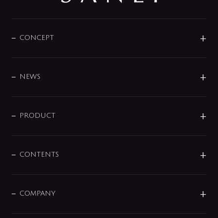
CONCEPT
BRAND
DESIGN
NEWS
ニュースリリース
商品に関して
PRODUCT
展示会
混合栓
企業情報
センサー・タッチ水栓
その他
CONTENTS
セットアイテム
MIZUBA（ミズバ）
予洗い水栓
プレパシュ＋
洗面器・手洗器
単水栓
COMPANY
みらいエコ住宅2026
事業について
シャワー