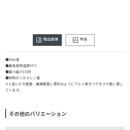
商品画像
特長
●50m巻
●最高使用温度95℃
●最小曲げ150R
●耐熱ポリエチレン管
※3 追いだき配管、暖房配管に便利なようにアルミ巻きペアをさや管に通し
ています。
その他のバリエーション