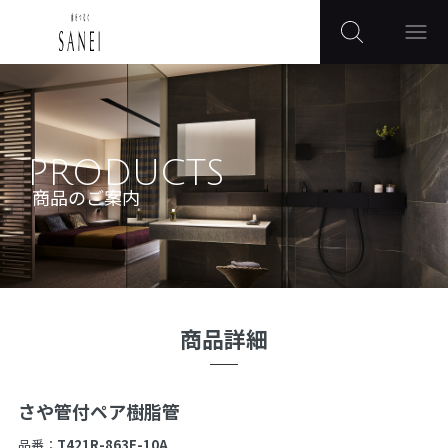
PRODUCTS
商品のご案内
商品詳細
さや管付ペア樹脂管
品番：
T421R-863E-10A