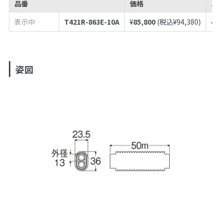
品番
価格
J
表示中
T421R-863E-10A
¥
85,800
(税込¥
94,380
)
49
姿図