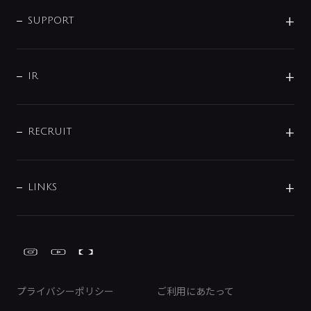
企業情報
インテリア・アクセサリー
SMART FINE BUBBLE
ORIGINAL GRAPHIC
企業理念
SUPPORT
分岐
コーポレートメッセージ
水栓部品
水まわり解決帖
サポート
CSR
バルブ
よくあるご質問
じぶんシャワーが見つかる
会社概要
シャワインフォ
IR
配管システム
お問い合わせ
沿革
配管部材
IENI
IR情報
サポートチャット
ブランド・グループ紹介
キッチン周辺用品
IRニュース
データダウンロード
RECRUIT
事業所案内
バス・空調周辺用品
経営情報
節湯水栓・節水水栓について
ショールーム
洗面周辺用品
採用情報
業績・財務情報
環境配慮バルブ登録制度について
水栓金具の製造工程
洗濯機周辺用品
募集要項
IRライブラリ
LINKS
みらいエコ住宅2026事業
トイレ周辺用品
株式情報
類似品・模倣品にご注意ください
ガーデニング周辺用品
Global Site
IRカレンダー
工具
FAQ（IR向け）
ディスクロージャーポリシー
免責事項
プライバシーポリシー
ご利用にあたって
IRに関するお問い合わせ