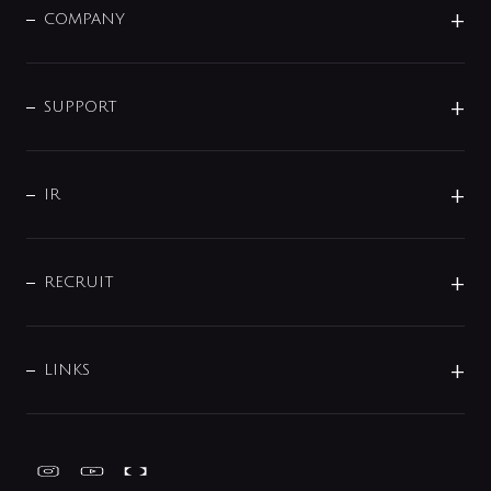
単水栓
COMPANY
みらいエコ住宅2026
事業について
シャワー
企業情報
インテリア・アクセサリー
SMART FINE BUBBLE
ORIGINAL GRAPHIC
企業理念
SUPPORT
分岐
コーポレートメッセージ
水栓部品
水まわり解決帖
サポート
CSR
バルブ
よくあるご質問
じぶんシャワーが見つかる
会社概要
シャワインフォ
IR
配管システム
お問い合わせ
沿革
配管部材
IENI
IR情報
サポートチャット
ブランド・グループ紹介
キッチン周辺用品
IRニュース
データダウンロード
RECRUIT
事業所案内
バス・空調周辺用品
経営情報
節湯水栓・節水水栓について
ショールーム
洗面周辺用品
採用情報
業績・財務情報
環境配慮バルブ登録制度について
水栓金具の製造工程
洗濯機周辺用品
募集要項
IRライブラリ
LINKS
みらいエコ住宅2026事業
トイレ周辺用品
株式情報
類似品・模倣品にご注意ください
ガーデニング周辺用品
Global Site
IRカレンダー
工具
FAQ（IR向け）
ディスクロージャーポリシー