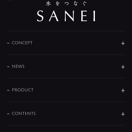
CONCEPT
BRAND
DESIGN
NEWS
ニュースリリース
商品に関して
PRODUCT
展示会
混合栓
企業情報
センサー・タッチ水栓
その他
CONTENTS
セットアイテム
MIZUBA（ミズバ）
予洗い水栓
プレパシュ＋
洗面器・手洗器