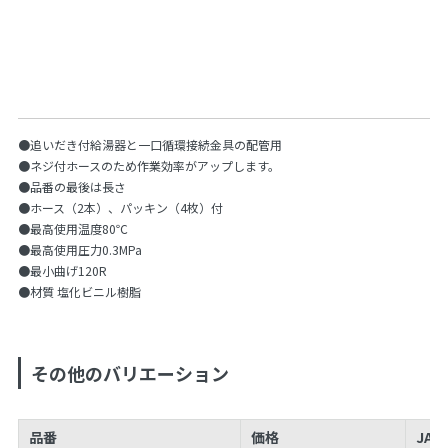
●追いだき付給湯器と一口循環接続金具の配管用
●ネジ付ホースのため作業効率がアップします。
●品番の最後は長さ
●ホース（2本）、パッキン（4枚）付
●最高使用温度80℃
●最高使用圧力0.3MPa
●最小曲げ120R
●材質 塩化ビニル樹脂
その他のバリエーション
品番
価格
JAN