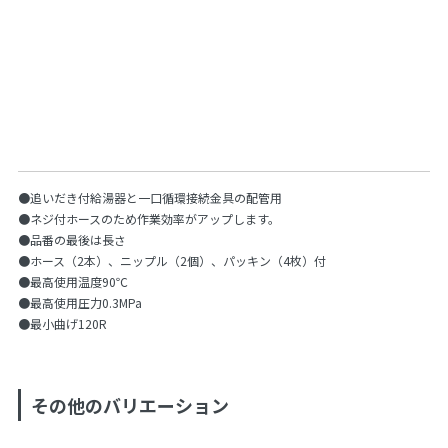
●追いだき付給湯器と一口循環接続金具の配管用
●ネジ付ホースのため作業効率がアップします。
●品番の最後は長さ
●ホース（2本）、ニップル（2個）、パッキン（4枚）付
●最高使用温度90℃
●最高使用圧力0.3MPa
●最小曲げ120R
その他のバリエーション