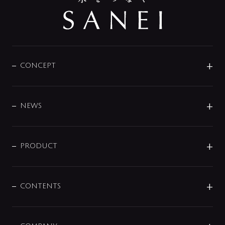
CONCEPT
BRAND
DESIGN
NEWS
ニュースリリース
商品に関して
PRODUCT
展示会
混合栓
企業情報
センサー・タッチ水栓
その他
CONTENTS
セットアイテム
MIZUBA（ミズバ）
予洗い水栓
プレパシュ＋
洗面器・手洗器