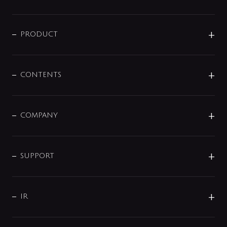
ニュースリリース
商品に関して
PRODUCT
展示会
混合栓
企業情報
センサー・タッチ水栓
その他
CONTENTS
セットアイテム
MIZUBA（ミズバ）
予洗い水栓
プレパシュ＋
洗面器・手洗器
単水栓
COMPANY
みらいエコ住宅2026
事業について
シャワー
企業情報
インテリア・アクセサリー
SMART FINE BUBBLE
ORIGINAL GRAPHIC
企業理念
SUPPORT
分岐
コーポレートメッセージ
水栓部品
水まわり解決帖
サポート
CSR
バルブ
よくあるご質問
じぶんシャワーが見つかる
会社概要
シャワインフォ
IR
配管システム
お問い合わせ
沿革
配管部材
IENI
IR情報
サポートチャット
ブランド・グループ紹介
キッチン周辺用品