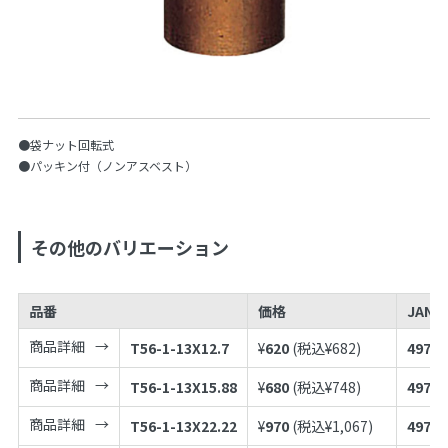
●袋ナット回転式
●パッキン付（ノンアスベスト）
その他のバリエーション
品番
価格
JANコ
商品詳細
T56-1-13X12.7
¥
620
(税込¥
682
)
49739
商品詳細
T56-1-13X15.88
¥
680
(税込¥
748
)
49739
商品詳細
T56-1-13X22.22
¥
970
(税込¥
1,067
)
49739