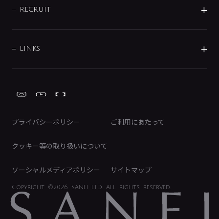
IRニュース
データダウンロード
RECRUIT
事業所案内
バス・空調周辺用品
経営情報
節湯水栓・節水水栓について
ショールーム
洗面周辺用品
採用情報
業績・財務情報
環境配慮バルブ登録制度について
水栓金具の製造工程
洗濯機周辺用品
募集要項
IRライブラリ
LINKS
みらいエコ住宅2026事業
トイレ周辺用品
株式情報
類似品・模倣品にご注意ください
ガーデニング周辺用品
Global Site
IRカレンダー
工具
FAQ（IR向け）
ディスクロージャーポリシー
免責事項
プライバシーポリシー
ご利用にあたって
IRに関するお問い合わせ
電子公告
クッキー等の取り扱いについて
ソーシャルメディアポリシー
サイトマップ
Copyright
©2026 SANEI LTD.
All rights reserved.