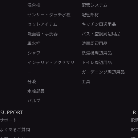
混合栓
配管システム
センサー・タッチ水栓
配管部材
セットアイテム
キッチン周辺用品
洗面器・手洗器
バス・空調周辺用品
単水栓
洗面周辺用品
シャワー
洗濯機周辺用品
インテリア・アクセサリ
トイレ周辺用品
ー
ガーデニング周辺用品
分岐
工具
水栓部品
バルブ
SUPPORT
IR
サポート
IR
よくあるご質問
IR