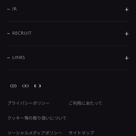
サポート
CSR
バルブ
よくあるご質問
じぶんシャワーが見つかる
会社概要
シャワインフォ
IR
配管システム
お問い合わせ
沿革
配管部材
IENI
IR情報
サポートチャット
ブランド・グループ紹介
キッチン周辺用品
IRニュース
データダウンロード
RECRUIT
事業所案内
バス・空調周辺用品
経営情報
節湯水栓・節水水栓について
ショールーム
洗面周辺用品
採用情報
業績・財務情報
環境配慮バルブ登録制度について
水栓金具の製造工程
洗濯機周辺用品
募集要項
IRライブラリ
LINKS
みらいエコ住宅2026事業
トイレ周辺用品
株式情報
類似品・模倣品にご注意ください
ガーデニング周辺用品
Global Site
IRカレンダー
工具
FAQ（IR向け）
ディスクロージャーポリシー
免責事項
プライバシーポリシー
ご利用にあたって
IRに関するお問い合わせ
電子公告
クッキー等の取り扱いについて
ソーシャルメディアポリシー
サイトマップ