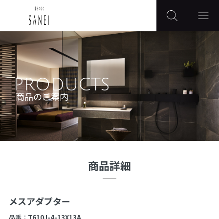
PRODUCTS
商品のご案内
商品詳細
メスアダプター
品番：
T610J-4-13X13A