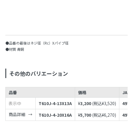
●品番の最後はネジ径（Rc）Xパイプ径
●材質 青銅
その他のバリエーション
品番
価格
JAN
表示中
T610J-4-13X13A
¥
3,200
(税込¥
3,520
)
4973
商品詳細
T610J-4-20X16A
¥
5,700
(税込¥
6,270
)
4973