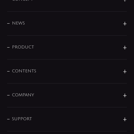
BRAND
DESIGN
NEWS
ニュースリリース
商品に関して
PRODUCT
展示会
混合栓
企業情報
センサー・タッチ水栓
その他
CONTENTS
セットアイテム
MIZUBA（ミズバ）
予洗い水栓
プレパシュ＋
洗面器・手洗器
単水栓
COMPANY
みらいエコ住宅2026
事業について
シャワー
企業情報
インテリア・アクセサリー
SMART FINE BUBBLE
ORIGINAL GRAPHIC
企業理念
SUPPORT
分岐
コーポレートメッセージ
水栓部品
水まわり解決帖