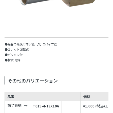
●品番の最後はネジ径（G）Xパイプ径
●袋ナット回転式
●パッキン付
●材質 青銅
その他のバリエーション
品番
価格
商品詳細
T615-4-13X10A
¥
1,600
(税込¥
1,76