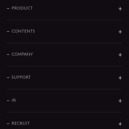
ニュースリリース
商品に関して
PRODUCT
展示会
混合栓
企業情報
センサー・タッチ水栓
その他
CONTENTS
セットアイテム
MIZUBA（ミズバ）
予洗い水栓
プレパシュ＋
洗面器・手洗器
単水栓
COMPANY
みらいエコ住宅2026
事業について
シャワー
企業情報
インテリア・アクセサリー
SMART FINE BUBBLE
ORIGINAL GRAPHIC
企業理念
SUPPORT
分岐
コーポレートメッセージ
水栓部品
水まわり解決帖
サポート
CSR
バルブ
よくあるご質問
じぶんシャワーが見つかる
会社概要
シャワインフォ
IR
配管システム
お問い合わせ
沿革
配管部材
IENI
IR情報
サポートチャット
ブランド・グループ紹介
キッチン周辺用品
IRニュース
データダウンロード
RECRUIT
事業所案内
バス・空調周辺用品