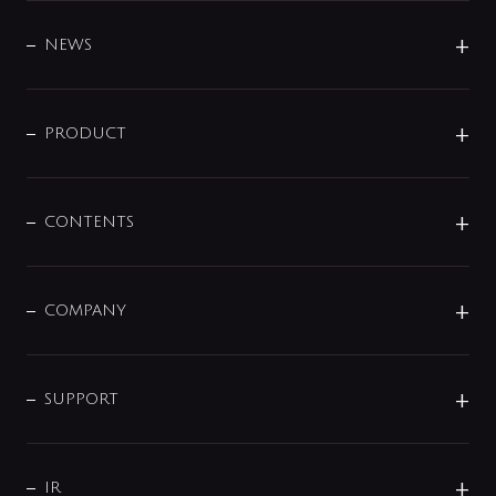
BRAND
DESIGN
NEWS
ニュースリリース
商品に関して
PRODUCT
展示会
混合栓
企業情報
センサー・タッチ水栓
その他
CONTENTS
セットアイテム
MIZUBA（ミズバ）
予洗い水栓
プレパシュ＋
洗面器・手洗器
単水栓
COMPANY
みらいエコ住宅2026
事業について
シャワー
企業情報
インテリア・アクセサリー
SMART FINE BUBBLE
ORIGINAL GRAPHIC
企業理念
SUPPORT
分岐
コーポレートメッセージ
水栓部品
水まわり解決帖
サポート
CSR
バルブ
よくあるご質問
じぶんシャワーが見つかる
会社概要
シャワインフォ
IR
配管システム