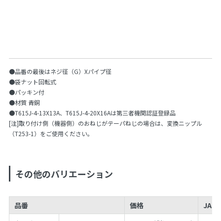
●品番の最後はネジ径（G）Xパイプ径
●袋ナット回転式
●パッキン付
●材質 青銅
●T615J-4-13X13A、T615J-4-20X16Aは第三者機関認証登録品
[注]取り付け側（機器側）のおねじがテーパねじの場合は、変換ニップル
（T253-1）をご使用ください。
その他のバリエーション
品番
価格
JAN