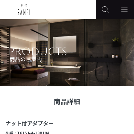
PRODUCTS
商品のご案内
商品詳細
ナット付アダプター
品番：
T615J-4-13X10A