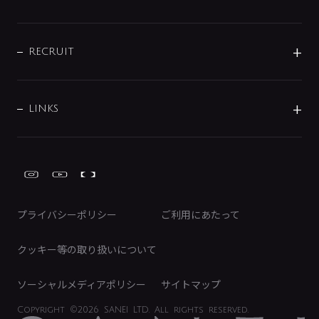
お問い合わせ
沿革
配管部材
IENI
IR情報
サポートチャット
ブランド・グループ紹介
キッチン周辺用品
IRニュース
データダウンロード
RECRUIT
事業所案内
バス・空調周辺用品
経営情報
節湯水栓・節水水栓について
ショールーム
洗面周辺用品
採用情報
業績・財務情報
環境配慮バルブ登録制度について
水栓金具の製造工程
洗濯機周辺用品
募集要項
IRライブラリ
LINKS
みらいエコ住宅2026事業
トイレ周辺用品
株式情報
類似品・模倣品にご注意ください
ガーデニング周辺用品
Global Site
IRカレンダー
工具
FAQ（IR向け）
ディスクロージャーポリシー
免責事項
プライバシーポリシー
ご利用にあたって
IRに関するお問い合わせ
電子公告
クッキー等の取り扱いについて
ソーシャルメディアポリシー
サイトマップ
Copyright
©2026 SANEI LTD.
All rights reserved.