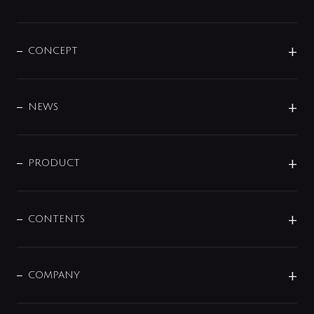
CONCEPT
BRAND
DESIGN
NEWS
ニュースリリース
商品に関して
PRODUCT
展示会
混合栓
企業情報
センサー・タッチ水栓
その他
CONTENTS
セットアイテム
MIZUBA（ミズバ）
予洗い水栓
プレパシュ＋
洗面器・手洗器
単水栓
COMPANY
みらいエコ住宅2026
事業について
シャワー
企業情報
インテリア・アクセサリー