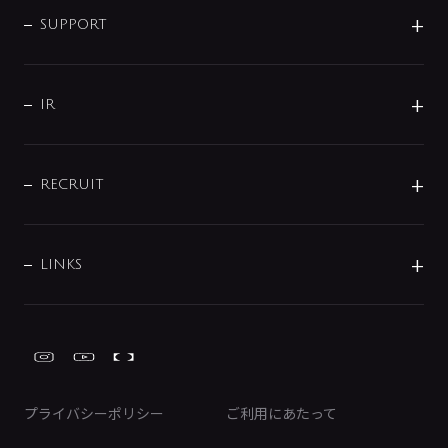
SMART FINE BUBBLE
ORIGINAL GRAPHIC
企業理念
SUPPORT
分岐
コーポレートメッセージ
水栓部品
水まわり解決帖
サポート
CSR
バルブ
よくあるご質問
じぶんシャワーが見つかる
会社概要
シャワインフォ
IR
配管システム
お問い合わせ
沿革
配管部材
IENI
IR情報
サポートチャット
ブランド・グループ紹介
キッチン周辺用品
IRニュース
データダウンロード
RECRUIT
事業所案内
バス・空調周辺用品
経営情報
節湯水栓・節水水栓について
ショールーム
洗面周辺用品
採用情報
業績・財務情報
環境配慮バルブ登録制度について
水栓金具の製造工程
洗濯機周辺用品
募集要項
IRライブラリ
LINKS
みらいエコ住宅2026事業
トイレ周辺用品
株式情報
類似品・模倣品にご注意ください
ガーデニング周辺用品
Global Site
IRカレンダー
工具
FAQ（IR向け）
ディスクロージャーポリシー
免責事項
プライバシーポリシー
ご利用にあたって
IRに関するお問い合わせ