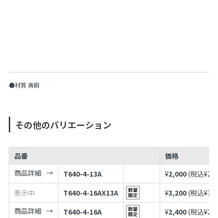
●材質 青銅
その他のバリエーション
品番
価格
商品詳細
T640-4-13A
¥
2,000
(税込¥
2,2
表示中
T640-4-16AX13A
¥
3,200
(税込¥
3,5
商品詳細
T640-4-16A
¥
2,400
(税込¥
2,6