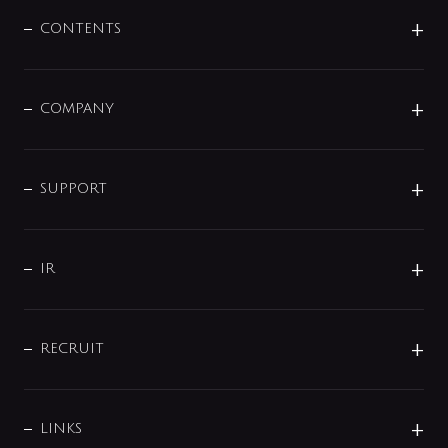
混合栓
企業情報
センサー・タッチ水栓
その他
CONTENTS
セットアイテム
MIZUBA（ミズバ）
予洗い水栓
プレパシュ＋
洗面器・手洗器
単水栓
COMPANY
みらいエコ住宅2026
事業について
シャワー
企業情報
インテリア・アクセサリー
SMART FINE BUBBLE
ORIGINAL GRAPHIC
企業理念
SUPPORT
分岐
コーポレートメッセージ
水栓部品
水まわり解決帖
サポート
CSR
バルブ
よくあるご質問
じぶんシャワーが見つかる
会社概要
シャワインフォ
IR
配管システム
お問い合わせ
沿革
配管部材
IENI
IR情報
サポートチャット
ブランド・グループ紹介
キッチン周辺用品
IRニュース
データダウンロード
RECRUIT
事業所案内
バス・空調周辺用品
経営情報
節湯水栓・節水水栓について
ショールーム
洗面周辺用品
採用情報
業績・財務情報
環境配慮バルブ登録制度について
水栓金具の製造工程
洗濯機周辺用品
募集要項
IRライブラリ
LINKS
みらいエコ住宅2026事業
トイレ周辺用品