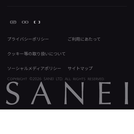
株式情報
類似品・模倣品にご注意ください
ガーデニング周辺用品
Global Site
IRカレンダー
工具
FAQ（IR向け）
ディスクロージャーポリシー
免責事項
プライバシーポリシー
ご利用にあたって
IRに関するお問い合わせ
電子公告
クッキー等の取り扱いについて
ソーシャルメディアポリシー
サイトマップ
Copyright
©2026 SANEI LTD.
All rights reserved.