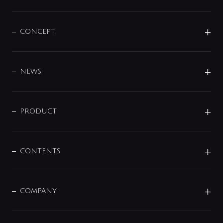
CONCEPT
BRAND
DESIGN
NEWS
ニュースリリース
商品に関して
PRODUCT
展示会
混合栓
企業情報
センサー・タッチ水栓
その他
CONTENTS
セットアイテム
MIZUBA（ミズバ）
予洗い水栓
プレパシュ＋
洗面器・手洗器
単水栓
COMPANY
みらいエコ住宅2026
事業について
シャワー
企業情報
インテリア・アクセサリー