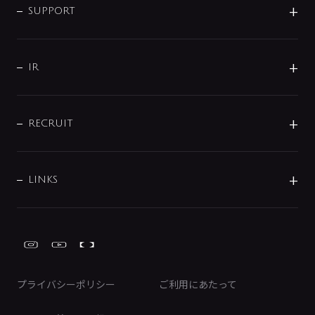
SMART FINE BUBBLE
ORIGINAL GRAPHIC
企業理念
SUPPORT
分岐
コーポレートメッセージ
水栓部品
水まわり解決帖
サポート
CSR
バルブ
よくあるご質問
じぶんシャワーが見つかる
会社概要
シャワインフォ
IR
配管システム
お問い合わせ
沿革
配管部材
IENI
IR情報
サポートチャット
ブランド・グループ紹介
キッチン周辺用品
IRニュース
データダウンロード
RECRUIT
事業所案内
バス・空調周辺用品
経営情報
節湯水栓・節水水栓について
ショールーム
洗面周辺用品
採用情報
業績・財務情報
環境配慮バルブ登録制度について
水栓金具の製造工程
洗濯機周辺用品
募集要項
IRライブラリ
LINKS
みらいエコ住宅2026事業
トイレ周辺用品
株式情報
類似品・模倣品にご注意ください
ガーデニング周辺用品
Global Site
IRカレンダー
工具
FAQ（IR向け）
ディスクロージャーポリシー
免責事項
プライバシーポリシー
ご利用にあたって
IRに関するお問い合わせ
電子公告