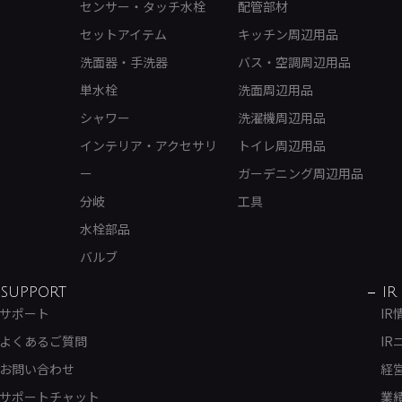
センサー・タッチ水栓
配管部材
セットアイテム
キッチン周辺用品
洗面器・手洗器
バス・空調周辺用品
単水栓
洗面周辺用品
シャワー
洗濯機周辺用品
インテリア・アクセサリ
トイレ周辺用品
ー
ガーデニング周辺用品
分岐
工具
水栓部品
バルブ
SUPPORT
IR
サポート
IR
よくあるご質問
IR
お問い合わせ
経
サポートチャット
業