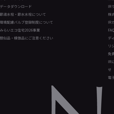
データダウンロード
IR
節湯水栓・節水水栓について
株
環境配慮バルブ登録制度について
IR
みらいエコ住宅2026事業
FA
類似品・模倣品にご注意ください
デ
リ
免
I
せ
電