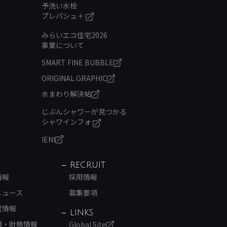
予洗い水栓
プレパシュ＋
みらいエコ住宅2026
事業について
SMART FINE BUBBLE
ORIGINAL GRAPHIC
水まわり解決帖
じぶんシャワーが見つかる
シャワインフォ
IENI
RECRUIT
情報
採用情報
ニュース
募集要項
営情報
LINKS
績・財務情報
Global Site