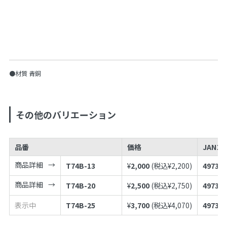
●材質 青銅
その他のバリエーション
品番
価格
JANコ
商品詳細
T74B-13
¥
2,000
(税込¥
2,200
)
497398
商品詳細
T74B-20
¥
2,500
(税込¥
2,750
)
497398
表示中
T74B-25
¥
3,700
(税込¥
4,070
)
497398