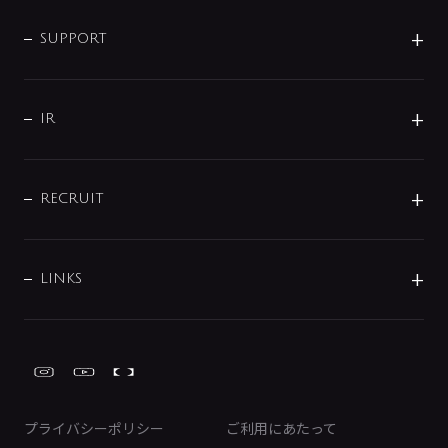
企業情報
インテリア・アクセサリー
SMART FINE BUBBLE
ORIGINAL GRAPHIC
企業理念
SUPPORT
分岐
コーポレートメッセージ
水栓部品
水まわり解決帖
サポート
CSR
バルブ
よくあるご質問
じぶんシャワーが見つかる
会社概要
シャワインフォ
IR
配管システム
お問い合わせ
沿革
配管部材
IENI
IR情報
サポートチャット
ブランド・グループ紹介
キッチン周辺用品
IRニュース
データダウンロード
RECRUIT
事業所案内
バス・空調周辺用品
経営情報
節湯水栓・節水水栓について
ショールーム
洗面周辺用品
採用情報
業績・財務情報
環境配慮バルブ登録制度について
水栓金具の製造工程
洗濯機周辺用品
募集要項
IRライブラリ
LINKS
みらいエコ住宅2026事業
トイレ周辺用品
株式情報
類似品・模倣品にご注意ください
ガーデニング周辺用品
Global Site
IRカレンダー
工具
FAQ（IR向け）
ディスクロージャーポリシー
免責事項
プライバシーポリシー
ご利用にあたって
IRに関するお問い合わせ