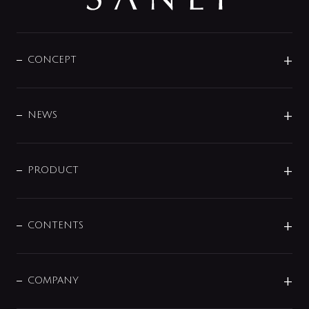
CONCEPT
BRAND
DESIGN
NEWS
ニュースリリース
商品に関して
PRODUCT
展示会
混合栓
企業情報
センサー・タッチ水栓
その他
CONTENTS
セットアイテム
MIZUBA（ミズバ）
予洗い水栓
プレパシュ＋
洗面器・手洗器
単水栓
COMPANY
みらいエコ住宅2026
事業について
シャワー