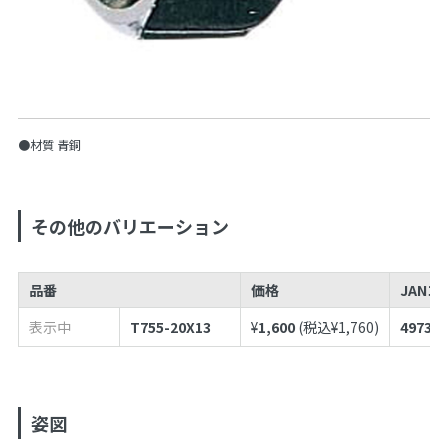
●材質 青銅
その他のバリエーション
品番
価格
JANコ
表示中
T755-20X13
¥
1,600
(税込¥
1,760
)
497398
姿図