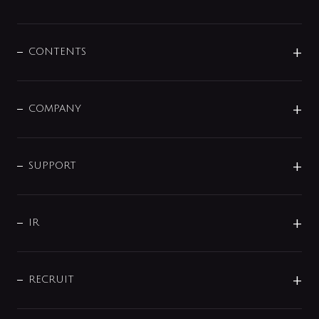
展示会
混合栓
企業情報
センサー・タッチ水栓
その他
CONTENTS
セットアイテム
MIZUBA（ミズバ）
予洗い水栓
プレパシュ＋
洗面器・手洗器
単水栓
COMPANY
みらいエコ住宅2026
事業について
シャワー
企業情報
インテリア・アクセサリー
SMART FINE BUBBLE
ORIGINAL GRAPHIC
企業理念
SUPPORT
分岐
コーポレートメッセージ
水栓部品
水まわり解決帖
サポート
CSR
バルブ
よくあるご質問
じぶんシャワーが見つかる
会社概要
シャワインフォ
IR
配管システム
お問い合わせ
沿革
配管部材
IENI
IR情報
サポートチャット
ブランド・グループ紹介
キッチン周辺用品
IRニュース
データダウンロード
RECRUIT
事業所案内
バス・空調周辺用品
経営情報
節湯水栓・節水水栓について
ショールーム
洗面周辺用品
採用情報
業績・財務情報