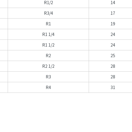
R1/2
14
R3/4
17
R1
19
R1 1/4
24
R1 1/2
24
R2
25
R2 1/2
28
R3
28
R4
31