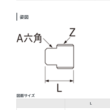
姿図
図面サイズ
L