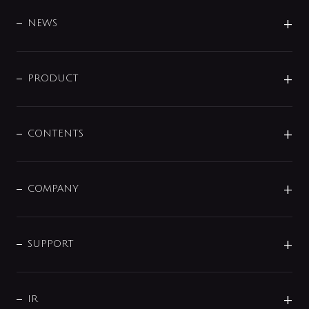
BRAND
DESIGN
NEWS
ニュースリリース
商品に関して
PRODUCT
展示会
混合栓
企業情報
センサー・タッチ水栓
その他
CONTENTS
セットアイテム
MIZUBA（ミズバ）
予洗い水栓
プレパシュ＋
洗面器・手洗器
単水栓
COMPANY
みらいエコ住宅2026
事業について
シャワー
企業情報
インテリア・アクセサリー
SMART FINE BUBBLE
ORIGINAL GRAPHIC
企業理念
SUPPORT
分岐
コーポレートメッセージ
水栓部品
水まわり解決帖
サポート
CSR
バルブ
よくあるご質問
じぶんシャワーが見つかる
会社概要
シャワインフォ
IR
配管システム