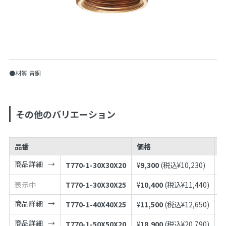
●材質 青銅
その他のバリエーション
品番
価格
J
商品詳細
T770-1-30X30X20
¥
9,300
(税込¥
10,230
)
4
表示中
T770-1-30X30X25
¥
10,400
(税込¥
11,440
)
4
商品詳細
T770-1-40X40X25
¥
11,500
(税込¥
12,650
)
4
商品詳細
T770-1-50X50X20
¥
18,900
(税込¥
20,790
)
4