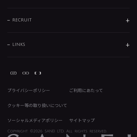
お問い合わせ
沿革
配管部材
IENI
IR情報
サポートチャット
ブランド・グループ紹介
キッチン周辺用品
IRニュース
データダウンロード
RECRUIT
事業所案内
バス・空調周辺用品
経営情報
節湯水栓・節水水栓について
ショールーム
洗面周辺用品
採用情報
業績・財務情報
環境配慮バルブ登録制度について
水栓金具の製造工程
洗濯機周辺用品
募集要項
IRライブラリ
LINKS
みらいエコ住宅2026事業
トイレ周辺用品
株式情報
類似品・模倣品にご注意ください
ガーデニング周辺用品
Global Site
IRカレンダー
工具
FAQ（IR向け）
ディスクロージャーポリシー
免責事項
プライバシーポリシー
ご利用にあたって
IRに関するお問い合わせ
電子公告
クッキー等の取り扱いについて
ソーシャルメディアポリシー
サイトマップ
Copyright
©2026 SANEI LTD.
All rights reserved.