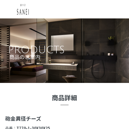
PRODUCTS
商品のご案内
商品詳細
砲金異径チーズ
品番：
T770-1-30X30X25