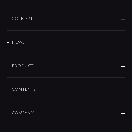
CONCEPT
BRAND
DESIGN
NEWS
ニュースリリース
商品に関して
PRODUCT
展示会
混合栓
企業情報
センサー・タッチ水栓
その他
CONTENTS
セットアイテム
MIZUBA（ミズバ）
予洗い水栓
プレパシュ＋
洗面器・手洗器
単水栓
COMPANY
みらいエコ住宅2026
事業について
シャワー
企業情報
インテリア・アクセサリー