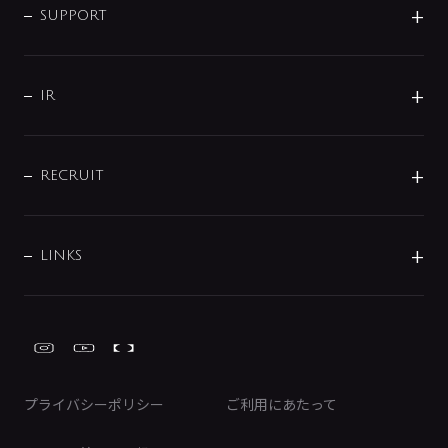
SMART FINE BUBBLE
ORIGINAL GRAPHIC
企業理念
SUPPORT
分岐
コーポレートメッセージ
水栓部品
水まわり解決帖
サポート
CSR
バルブ
よくあるご質問
じぶんシャワーが見つかる
会社概要
シャワインフォ
IR
配管システム
お問い合わせ
沿革
配管部材
IENI
IR情報
サポートチャット
ブランド・グループ紹介
キッチン周辺用品
IRニュース
データダウンロード
RECRUIT
事業所案内
バス・空調周辺用品
経営情報
節湯水栓・節水水栓について
ショールーム
洗面周辺用品
採用情報
業績・財務情報
環境配慮バルブ登録制度について
水栓金具の製造工程
洗濯機周辺用品
募集要項
IRライブラリ
LINKS
みらいエコ住宅2026事業
トイレ周辺用品
株式情報
類似品・模倣品にご注意ください
ガーデニング周辺用品
Global Site
IRカレンダー
工具
FAQ（IR向け）
ディスクロージャーポリシー
免責事項
プライバシーポリシー
ご利用にあたって
IRに関するお問い合わせ
電子公告