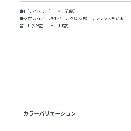
●I（アイボリー）、MI（御影）
●材質 水栓柱：塩化ビニル樹脂内 部：ウレタン内部給水
管：I（VP管）、MI（HI管）
カラーバリエーション