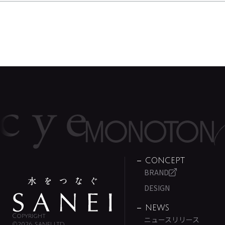
CONCEPT
BRAND
DESIGN
NEWS
Copyright
ニュースリリース
©2026 SANEI LTD.