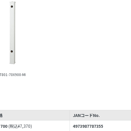
T801-70X900-MI
格
JANコードNo.
,700
(税込¥
7,370
)
4973987787355