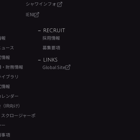
シャワインフォ
IENI
RECRUIT
情報
採用情報
ニュース
募集要項
営情報
LINKS
績・財務情報
Global Site
ライブラリ
式情報
カレンダー
Q（IR向け）
ィスクロージャーポ
シー
責事項