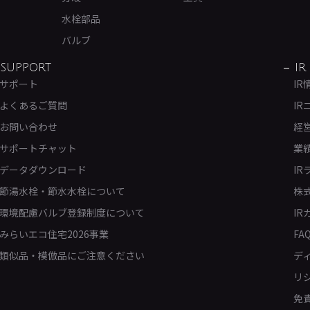
水栓部品
バルブ
SUPPORT
IR
サポート
IR
よくあるご質問
IR
お問い合わせ
経
サポートチャット
業
データダウンロード
IR
節湯水栓・節水水栓について
株
環境配慮バルブ登録制度について
IR
みらいエコ住宅2026事業
FA
類似品・模倣品にご注意ください
デ
リ
免