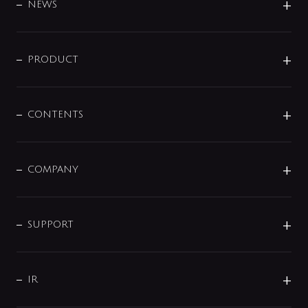
DESIGN
NEWS
ニュースリリース
商品に関して
PRODUCT
展示会
混合栓
企業情報
センサー・タッチ水栓
その他
CONTENTS
セットアイテム
MIZUBA（ミズバ）
予洗い水栓
プレパシュ＋
洗面器・手洗器
単水栓
COMPANY
みらいエコ住宅2026
事業について
シャワー
企業情報
インテリア・アクセサリー
SMART FINE BUBBLE
ORIGINAL GRAPHIC
企業理念
SUPPORT
分岐
コーポレートメッセージ
水栓部品
水まわり解決帖
サポート
CSR
バルブ
よくあるご質問
じぶんシャワーが見つかる
会社概要
シャワインフォ
IR
配管システム
お問い合わせ
沿革
配管部材