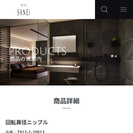
PRODUCTS
商品のご案内
商品詳細
回転異径ニップル
品番：
T812-1-20X13