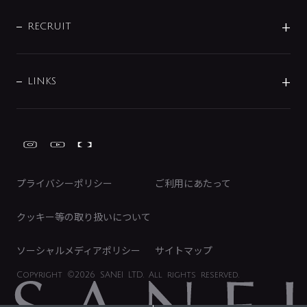
IENI
IR情報
サポートチャット
ブランド・グループ紹介
キッチン周辺用品
IRニュース
データダウンロード
RECRUIT
事業所案内
バス・空調周辺用品
経営情報
節湯水栓・節水水栓について
ショールーム
洗面周辺用品
採用情報
業績・財務情報
環境配慮バルブ登録制度について
水栓金具の製造工程
洗濯機周辺用品
募集要項
IRライブラリ
LINKS
みらいエコ住宅2026事業
トイレ周辺用品
株式情報
類似品・模倣品にご注意ください
ガーデニング周辺用品
Global Site
IRカレンダー
工具
FAQ（IR向け）
ディスクロージャーポリシー
免責事項
プライバシーポリシー
ご利用にあたって
IRに関するお問い合わせ
電子公告
クッキー等の取り扱いについて
ソーシャルメディアポリシー
サイトマップ
Copyright
©2026 SANEI LTD.
All rights reserved.