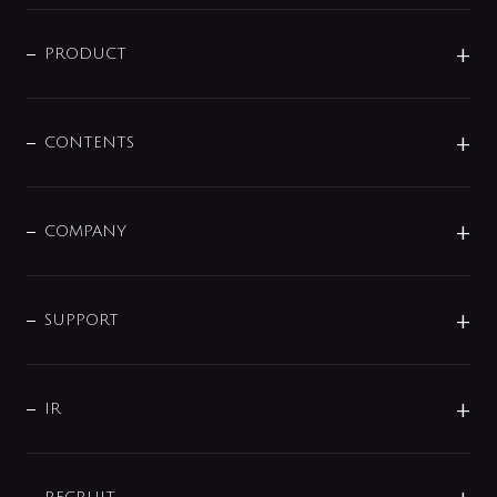
ニュースリリース
商品に関して
PRODUCT
展示会
混合栓
企業情報
センサー・タッチ水栓
その他
CONTENTS
セットアイテム
MIZUBA（ミズバ）
予洗い水栓
プレパシュ＋
洗面器・手洗器
単水栓
COMPANY
みらいエコ住宅2026
事業について
シャワー
企業情報
インテリア・アクセサリー
SMART FINE BUBBLE
ORIGINAL GRAPHIC
企業理念
SUPPORT
分岐
コーポレートメッセージ
水栓部品
水まわり解決帖
サポート
CSR
バルブ
よくあるご質問
じぶんシャワーが見つかる
会社概要
シャワインフォ
IR
配管システム
お問い合わせ
沿革
配管部材
IENI
IR情報
サポートチャット
ブランド・グループ紹介
キッチン周辺用品