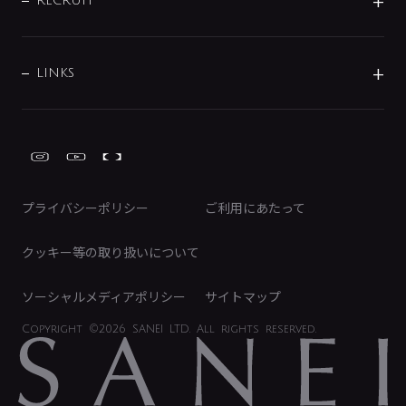
IRニュース
データダウンロード
RECRUIT
事業所案内
バス・空調周辺用品
経営情報
節湯水栓・節水水栓について
ショールーム
洗面周辺用品
採用情報
業績・財務情報
環境配慮バルブ登録制度について
水栓金具の製造工程
洗濯機周辺用品
募集要項
IRライブラリ
LINKS
みらいエコ住宅2026事業
トイレ周辺用品
株式情報
類似品・模倣品にご注意ください
ガーデニング周辺用品
Global Site
IRカレンダー
工具
FAQ（IR向け）
ディスクロージャーポリシー
免責事項
プライバシーポリシー
ご利用にあたって
IRに関するお問い合わせ
電子公告
クッキー等の取り扱いについて
ソーシャルメディアポリシー
サイトマップ
Copyright
©2026 SANEI LTD.
All rights reserved.