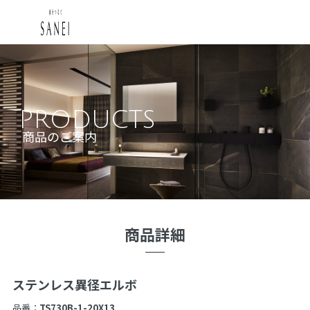
PRODUCTS
商品のご案内
商品詳細
ステンレス異径エルボ
品番：
TS730B-1-20X13