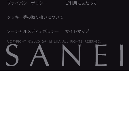
プライバシーポリシー
ご利用にあたって
IRに関するお問い合わせ
電子公告
クッキー等の取り扱いについて
ソーシャルメディアポリシー
サイトマップ
Copyright
©2026 SANEI LTD.
All rights reserved.