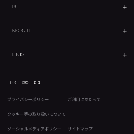
よくあるご質問
じぶんシャワーが見つかる
会社概要
シャワインフォ
IR
配管システム
お問い合わせ
沿革
配管部材
IENI
IR情報
サポートチャット
ブランド・グループ紹介
キッチン周辺用品
IRニュース
データダウンロード
RECRUIT
事業所案内
バス・空調周辺用品
経営情報
節湯水栓・節水水栓について
ショールーム
洗面周辺用品
採用情報
業績・財務情報
環境配慮バルブ登録制度について
水栓金具の製造工程
洗濯機周辺用品
募集要項
IRライブラリ
LINKS
みらいエコ住宅2026事業
トイレ周辺用品
株式情報
類似品・模倣品にご注意ください
ガーデニング周辺用品
Global Site
IRカレンダー
工具
FAQ（IR向け）
ディスクロージャーポリシー
免責事項
プライバシーポリシー
ご利用にあたって
IRに関するお問い合わせ
電子公告
クッキー等の取り扱いについて
ソーシャルメディアポリシー
サイトマップ