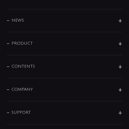
BRAND
DESIGN
NEWS
ニュースリリース
商品に関して
PRODUCT
展示会
混合栓
企業情報
センサー・タッチ水栓
その他
CONTENTS
セットアイテム
MIZUBA（ミズバ）
予洗い水栓
プレパシュ＋
洗面器・手洗器
単水栓
COMPANY
みらいエコ住宅2026
事業について
シャワー
企業情報
インテリア・アクセサリー
SMART FINE BUBBLE
ORIGINAL GRAPHIC
企業理念
SUPPORT
分岐
コーポレートメッセージ
水栓部品
水まわり解決帖
サポート
CSR
バルブ