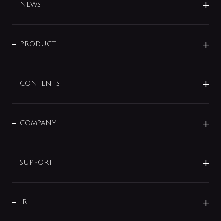
DESIGN
NEWS
ニュースリリース
商品に関して
PRODUCT
展示会
混合栓
企業情報
センサー・タッチ水栓
その他
CONTENTS
セットアイテム
MIZUBA（ミズバ）
予洗い水栓
プレパシュ＋
洗面器・手洗器
単水栓
COMPANY
みらいエコ住宅2026
事業について
シャワー
企業情報
インテリア・アクセサリー
SMART FINE BUBBLE
ORIGINAL GRAPHIC
企業理念
SUPPORT
分岐
コーポレートメッセージ
水栓部品
水まわり解決帖
サポート
CSR
バルブ
よくあるご質問
じぶんシャワーが見つかる
会社概要
シャワインフォ
IR
配管システム
お問い合わせ
沿革
配管部材