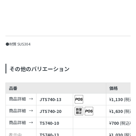
●材質 SUS304
その他のバリエーション
品番
価格
商品詳細
JTS740-13
¥
1,130
(税込¥
商品詳細
JTS740-20
¥
1,630
(税込¥
商品詳細
TS740-10
¥
700
(税込¥
7
表示中
TS740-13
¥
1,030
(税込¥