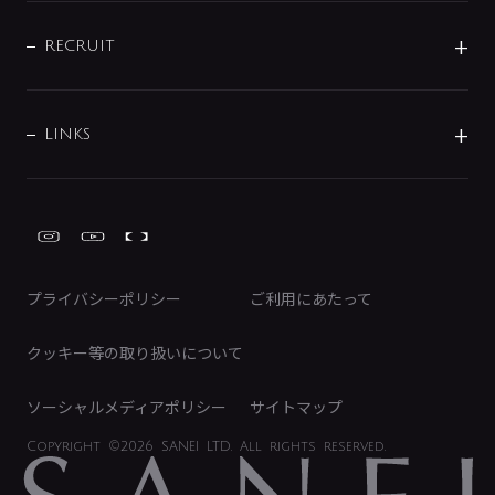
IENI
IR情報
サポートチャット
ブランド・グループ紹介
キッチン周辺用品
IRニュース
データダウンロード
RECRUIT
事業所案内
バス・空調周辺用品
経営情報
節湯水栓・節水水栓について
ショールーム
洗面周辺用品
採用情報
業績・財務情報
環境配慮バルブ登録制度について
水栓金具の製造工程
洗濯機周辺用品
募集要項
IRライブラリ
LINKS
みらいエコ住宅2026事業
トイレ周辺用品
株式情報
類似品・模倣品にご注意ください
ガーデニング周辺用品
Global Site
IRカレンダー
工具
FAQ（IR向け）
ディスクロージャーポリシー
免責事項
プライバシーポリシー
ご利用にあたって
IRに関するお問い合わせ
電子公告
クッキー等の取り扱いについて
ソーシャルメディアポリシー
サイトマップ
Copyright
©2026 SANEI LTD.
All rights reserved.