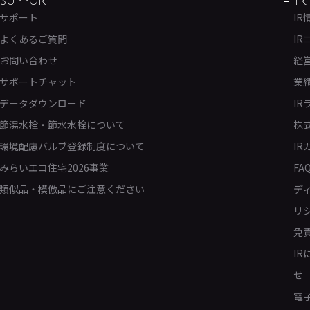
SUPPORT
IR
サポート
IR
よくあるご質問
IR
お問い合わせ
経
サポートチャット
業
データダウンロード
IR
節湯水栓・節水水栓について
株
環境配慮バルブ登録制度について
IR
みらいエコ住宅2026事業
FA
類似品・模倣品にご注意ください
デ
リ
免
I
せ
電