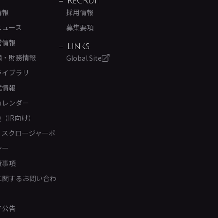
RECRUIT
情報
採用情報
ニュース
募集要項
営情報
LINKS
績・財務情報
Global Site
ライブラリ
式情報
カレンダー
Q（IR向け）
ィスクロージャーポ
シー
責事項
Rに関するお問い合わ
子公告