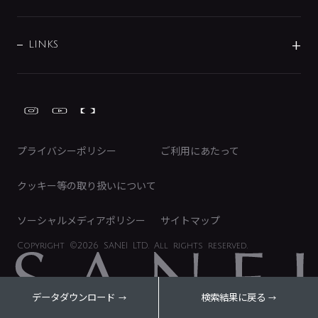
経営情報
節湯水栓・節水水栓について
ショールーム
洗面周辺用品
採用情報
業績・財務情報
環境配慮バルブ登録制度について
水栓金具の製造工程
洗濯機周辺用品
募集要項
IRライブラリ
LINKS
みらいエコ住宅2026事業
トイレ周辺用品
株式情報
類似品・模倣品にご注意ください
ガーデニング周辺用品
Global Site
IRカレンダー
工具
FAQ（IR向け）
ディスクロージャーポリシー
免責事項
プライバシーポリシー
ご利用にあたって
IRに関するお問い合わせ
電子公告
クッキー等の取り扱いについて
ソーシャルメディアポリシー
サイトマップ
Copyright
©2026 SANEI LTD.
All rights reserved.
データダウンロード
検索結果に戻る