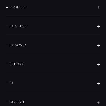
ニュースリリース
商品に関して
PRODUCT
展示会
混合栓
企業情報
センサー・タッチ水栓
その他
CONTENTS
セットアイテム
MIZUBA（ミズバ）
予洗い水栓
プレパシュ＋
洗面器・手洗器
単水栓
COMPANY
みらいエコ住宅2026
事業について
シャワー
企業情報
インテリア・アクセサリー
SMART FINE BUBBLE
ORIGINAL GRAPHIC
企業理念
SUPPORT
分岐
コーポレートメッセージ
水栓部品
水まわり解決帖
サポート
CSR
バルブ
よくあるご質問
じぶんシャワーが見つかる
会社概要
シャワインフォ
IR
配管システム
お問い合わせ
沿革
配管部材
IENI
IR情報
サポートチャット
ブランド・グループ紹介
キッチン周辺用品
IRニュース
データダウンロード
RECRUIT
事業所案内
バス・空調周辺用品