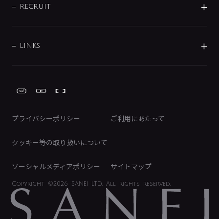
IRニュース
データダウンロード
RECRUIT
事業所案内
バス・空調周辺用品
経営情報
節湯水栓・節水水栓について
ショールーム
洗面周辺用品
採用情報
業績・財務情報
環境配慮バルブ登録制度について
水栓金具の製造工程
洗濯機周辺用品
募集要項
IRライブラリ
LINKS
みらいエコ住宅2026事業
トイレ周辺用品
株式情報
類似品・模倣品にご注意ください
ガーデニング周辺用品
Global Site
IRカレンダー
工具
FAQ（IR向け）
ディスクロージャーポリシー
免責事項
プライバシーポリシー
ご利用にあたって
IRに関するお問い合わせ
電子公告
クッキー等の取り扱いについて
ソーシャルメディアポリシー
サイトマップ
Copyright
©2026 SANEI LTD.
All rights reserved.