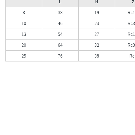
L
H
Z
8
38
19
Rc1
10
46
23
Rc3
13
54
27
Rc1
20
64
32
Rc3
25
76
38
Rc