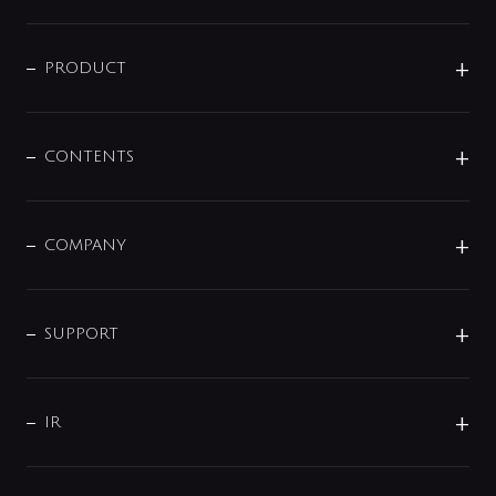
ニュースリリース
商品に関して
PRODUCT
展示会
混合栓
企業情報
センサー・タッチ水栓
その他
CONTENTS
セットアイテム
MIZUBA（ミズバ）
予洗い水栓
プレパシュ＋
洗面器・手洗器
単水栓
COMPANY
みらいエコ住宅2026
事業について
シャワー
企業情報
インテリア・アクセサリー
SMART FINE BUBBLE
ORIGINAL GRAPHIC
企業理念
SUPPORT
分岐
コーポレートメッセージ
水栓部品
水まわり解決帖
サポート
CSR
バルブ
よくあるご質問
じぶんシャワーが見つかる
会社概要
シャワインフォ
IR
配管システム
お問い合わせ
沿革
配管部材
IENI
IR情報
サポートチャット
ブランド・グループ紹介
キッチン周辺用品