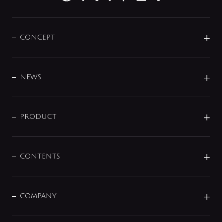
CONCEPT
BRAND
DESIGN
NEWS
ニュースリリース
商品に関して
PRODUCT
展示会
混合栓
企業情報
センサー・タッチ水栓
その他
CONTENTS
セットアイテム
MIZUBA（ミズバ）
予洗い水栓
プレパシュ＋
洗面器・手洗器
単水栓
COMPANY
みらいエコ住宅2026
事業について
シャワー