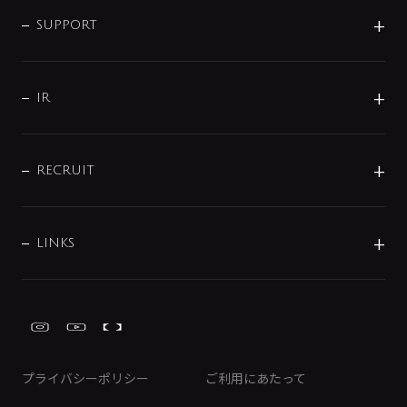
企業情報
インテリア・アクセサリー
SMART FINE BUBBLE
ORIGINAL GRAPHIC
企業理念
SUPPORT
分岐
コーポレートメッセージ
水栓部品
水まわり解決帖
サポート
CSR
バルブ
よくあるご質問
じぶんシャワーが見つかる
会社概要
シャワインフォ
IR
配管システム
お問い合わせ
沿革
配管部材
IENI
IR情報
サポートチャット
ブランド・グループ紹介
キッチン周辺用品
IRニュース
データダウンロード
RECRUIT
事業所案内
バス・空調周辺用品
経営情報
節湯水栓・節水水栓について
ショールーム
洗面周辺用品
採用情報
業績・財務情報
環境配慮バルブ登録制度について
水栓金具の製造工程
洗濯機周辺用品
募集要項
IRライブラリ
LINKS
みらいエコ住宅2026事業
トイレ周辺用品
株式情報
類似品・模倣品にご注意ください
ガーデニング周辺用品
Global Site
IRカレンダー
工具
FAQ（IR向け）
ディスクロージャーポリシー
免責事項
プライバシーポリシー
ご利用にあたって
IRに関するお問い合わせ