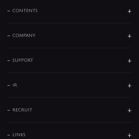
混合栓
企業情報
センサー・タッチ水栓
その他
CONTENTS
セットアイテム
MIZUBA（ミズバ）
予洗い水栓
プレパシュ＋
洗面器・手洗器
単水栓
COMPANY
みらいエコ住宅2026
事業について
シャワー
企業情報
インテリア・アクセサリー
SMART FINE BUBBLE
ORIGINAL GRAPHIC
企業理念
SUPPORT
分岐
コーポレートメッセージ
水栓部品
水まわり解決帖
サポート
CSR
バルブ
よくあるご質問
じぶんシャワーが見つかる
会社概要
シャワインフォ
IR
配管システム
お問い合わせ
沿革
配管部材
IENI
IR情報
サポートチャット
ブランド・グループ紹介
キッチン周辺用品
IRニュース
データダウンロード
RECRUIT
事業所案内
バス・空調周辺用品
経営情報
節湯水栓・節水水栓について
ショールーム
洗面周辺用品
採用情報
業績・財務情報
環境配慮バルブ登録制度について
水栓金具の製造工程
洗濯機周辺用品
募集要項
IRライブラリ
LINKS
みらいエコ住宅2026事業
トイレ周辺用品