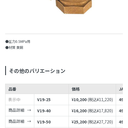
●圧力0.5MPa用
●材質 黄銅
その他のバリエーション
品番
価格
JAN
表示中
V19-25
¥
10,200
(税込¥
11,220
)
4973
商品詳細
V19-40
¥
16,200
(税込¥
17,820
)
4973
商品詳細
V19-50
¥
25,200
(税込¥
27,720
)
4973