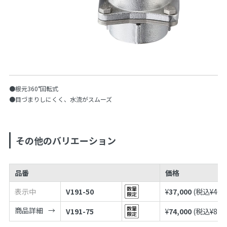
●根元360°回転式
●目づまりしにくく、水流がスムーズ
その他のバリエーション
品番
価格
表示中
V191-50
¥
37,000
(税込¥
40,
商品詳細
V191-75
¥
74,000
(税込¥
81,