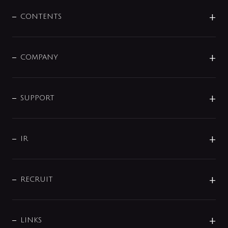
混合栓
企業情報
センサー・タッチ水栓
その他
CONTENTS
セットアイテム
MIZUBA（ミズバ）
予洗い水栓
プレパシュ＋
洗面器・手洗器
単水栓
COMPANY
みらいエコ住宅2026
事業について
シャワー
企業情報
インテリア・アクセサリー
SMART FINE BUBBLE
ORIGINAL GRAPHIC
企業理念
SUPPORT
分岐
コーポレートメッセージ
水栓部品
水まわり解決帖
サポート
CSR
バルブ
よくあるご質問
じぶんシャワーが見つかる
会社概要
シャワインフォ
IR
配管システム
お問い合わせ
沿革
配管部材
IENI
IR情報
サポートチャット
ブランド・グループ紹介
キッチン周辺用品
IRニュース
データダウンロード
RECRUIT
事業所案内
バス・空調周辺用品
経営情報
節湯水栓・節水水栓について
ショールーム
洗面周辺用品
採用情報
業績・財務情報
環境配慮バルブ登録制度について
水栓金具の製造工程
洗濯機周辺用品
募集要項
IRライブラリ
LINKS
みらいエコ住宅2026事業
トイレ周辺用品