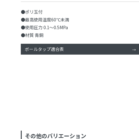
●ポリ玉付
●最高使用温度60℃未満
●使用圧力 0.1〜0.5MPa
●材質 青銅
ボールタップ適合表
その他のバリエーション