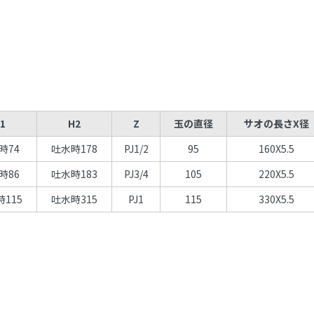
1
H2
Z
玉の直径
サオの長さX径
時74
吐水時178
PJ1/2
95
160X5.5
時86
吐水時183
PJ3/4
105
220X5.5
115
吐水時315
PJ1
115
330X5.5