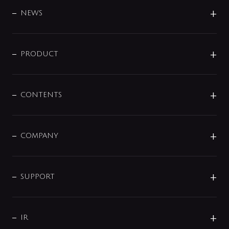
DESIGN
NEWS
ニュースリリース
商品に関して
PRODUCT
展示会
混合栓
企業情報
センサー・タッチ水栓
その他
CONTENTS
セットアイテム
MIZUBA（ミズバ）
予洗い水栓
プレパシュ＋
洗面器・手洗器
単水栓
COMPANY
みらいエコ住宅2026
事業について
シャワー
企業情報
インテリア・アクセサリー
SMART FINE BUBBLE
ORIGINAL GRAPHIC
企業理念
SUPPORT
分岐
コーポレートメッセージ
水栓部品
水まわり解決帖
サポート
CSR
バルブ
よくあるご質問
じぶんシャワーが見つかる
会社概要
シャワインフォ
IR
配管システム