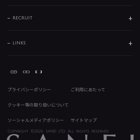
お問い合わせ
沿革
配管部材
IENI
IR情報
サポートチャット
ブランド・グループ紹介
キッチン周辺用品
IRニュース
データダウンロード
RECRUIT
事業所案内
バス・空調周辺用品
経営情報
節湯水栓・節水水栓について
ショールーム
洗面周辺用品
採用情報
業績・財務情報
環境配慮バルブ登録制度について
水栓金具の製造工程
洗濯機周辺用品
募集要項
IRライブラリ
LINKS
みらいエコ住宅2026事業
トイレ周辺用品
株式情報
類似品・模倣品にご注意ください
ガーデニング周辺用品
Global Site
IRカレンダー
工具
FAQ（IR向け）
ディスクロージャーポリシー
免責事項
プライバシーポリシー
ご利用にあたって
IRに関するお問い合わせ
電子公告
クッキー等の取り扱いについて
ソーシャルメディアポリシー
サイトマップ
Copyright
©2026 SANEI LTD.
All rights reserved.