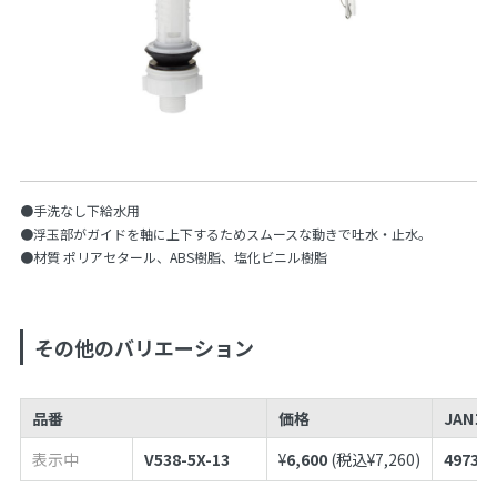
●手洗なし下給水用
●浮玉部がガイドを軸に上下するためスムースな動きで吐水・止水。
●材質 ポリアセタール、ABS樹脂、塩化ビニル樹脂
その他のバリエーション
品番
価格
JANコ
表示中
V538-5X-13
¥
6,600
(税込¥
7,260
)
497398