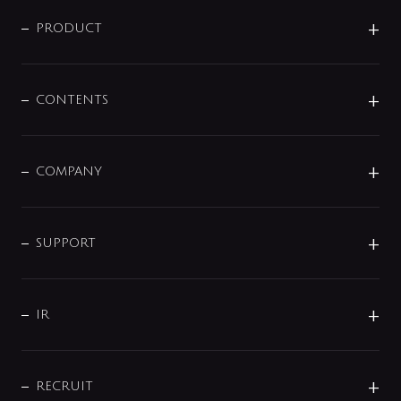
ニュースリリース
商品に関して
PRODUCT
展示会
混合栓
企業情報
センサー・タッチ水栓
その他
CONTENTS
セットアイテム
MIZUBA（ミズバ）
予洗い水栓
プレパシュ＋
洗面器・手洗器
単水栓
COMPANY
みらいエコ住宅2026
事業について
シャワー
企業情報
インテリア・アクセサリー
SMART FINE BUBBLE
ORIGINAL GRAPHIC
企業理念
SUPPORT
分岐
コーポレートメッセージ
水栓部品
水まわり解決帖
サポート
CSR
バルブ
よくあるご質問
じぶんシャワーが見つかる
会社概要
シャワインフォ
IR
配管システム
お問い合わせ
沿革
配管部材
IENI
IR情報
サポートチャット
ブランド・グループ紹介
キッチン周辺用品
IRニュース
データダウンロード
RECRUIT
事業所案内
バス・空調周辺用品