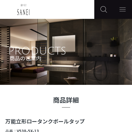
PRODUCTS
商品のご案内
商品詳細
万能立形ロータンクボールタップ
品番：
V538-5X-13