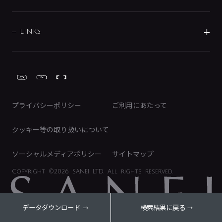
経営情報
節湯水栓・節水水栓について
ショールーム
洗面周辺用品
採用情報
業績・財務情報
環境配慮バルブ登録制度について
水栓金具の製造工程
洗濯機周辺用品
募集要項
IRライブラリ
LINKS
みらいエコ住宅2026事業
トイレ周辺用品
株式情報
類似品・模倣品にご注意ください
ガーデニング周辺用品
Global Site
IRカレンダー
工具
FAQ（IR向け）
ディスクロージャーポリシー
免責事項
プライバシーポリシー
ご利用にあたって
IRに関するお問い合わせ
電子公告
クッキー等の取り扱いについて
ソーシャルメディアポリシー
サイトマップ
Copyright
©2026 SANEI LTD.
All rights reserved.
データダウンロード
検索結果に戻る