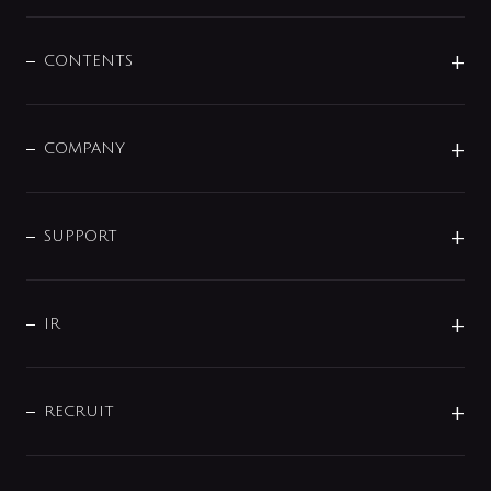
展示会
混合栓
企業情報
センサー・タッチ水栓
その他
CONTENTS
セットアイテム
MIZUBA（ミズバ）
予洗い水栓
プレパシュ＋
洗面器・手洗器
単水栓
COMPANY
みらいエコ住宅2026
事業について
シャワー
企業情報
インテリア・アクセサリー
SMART FINE BUBBLE
ORIGINAL GRAPHIC
企業理念
SUPPORT
分岐
コーポレートメッセージ
水栓部品
水まわり解決帖
サポート
CSR
バルブ
よくあるご質問
じぶんシャワーが見つかる
会社概要
シャワインフォ
IR
配管システム
お問い合わせ
沿革
配管部材
IENI
IR情報
サポートチャット
ブランド・グループ紹介
キッチン周辺用品
IRニュース
データダウンロード
RECRUIT
事業所案内
バス・空調周辺用品
経営情報
節湯水栓・節水水栓について
ショールーム
洗面周辺用品
採用情報
業績・財務情報
環境配慮バルブ登録制度について
水栓金具の製造工程
洗濯機周辺用品