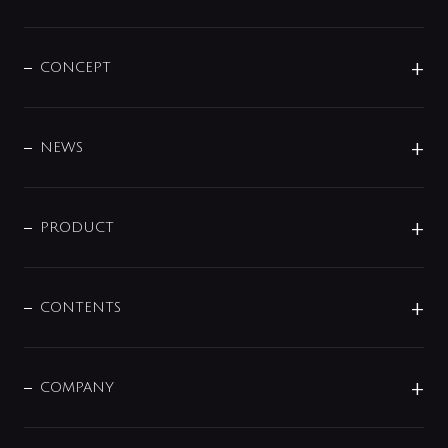
CONCEPT
BRAND
DESIGN
NEWS
ニュースリリース
商品に関して
PRODUCT
展示会
混合栓
企業情報
センサー・タッチ水栓
その他
CONTENTS
セットアイテム
MIZUBA（ミズバ）
予洗い水栓
プレパシュ＋
洗面器・手洗器
単水栓
COMPANY
みらいエコ住宅2026
事業について
シャワー
企業情報
インテリア・アクセサリー