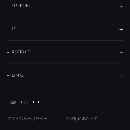
SMART FINE BUBBLE
ORIGINAL GRAPHIC
企業理念
SUPPORT
分岐
コーポレートメッセージ
水栓部品
水まわり解決帖
サポート
CSR
バルブ
よくあるご質問
じぶんシャワーが見つかる
会社概要
シャワインフォ
IR
配管システム
お問い合わせ
沿革
配管部材
IENI
IR情報
サポートチャット
ブランド・グループ紹介
キッチン周辺用品
IRニュース
データダウンロード
RECRUIT
事業所案内
バス・空調周辺用品
経営情報
節湯水栓・節水水栓について
ショールーム
洗面周辺用品
採用情報
業績・財務情報
環境配慮バルブ登録制度について
水栓金具の製造工程
洗濯機周辺用品
募集要項
IRライブラリ
LINKS
みらいエコ住宅2026事業
トイレ周辺用品
株式情報
類似品・模倣品にご注意ください
ガーデニング周辺用品
Global Site
IRカレンダー
工具
FAQ（IR向け）
ディスクロージャーポリシー
免責事項
プライバシーポリシー
ご利用にあたって
IRに関するお問い合わせ