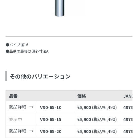
●パイプ径16
●品番の最後は偏心寸法A
その他のバリエーション
品番
価格
JANコ
商品詳細
V90-65-10
¥
5,900
(税込¥
6,490
)
497398
表示中
V90-65-15
¥
5,900
(税込¥
6,490
)
497398
商品詳細
V90-65-20
¥
5,900
(税込¥
6,490
)
497398