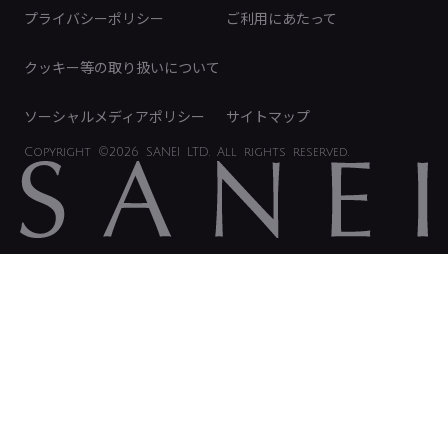
免責事項
プライバシーポリシー
ご利用にあたって
IRに関するお問い合わせ
電子公告
クッキー等の取り扱いについて
ソーシャルメディアポリシー
サイトマップ
Copyright
©2026 SANEI LTD.
All rights reserved.