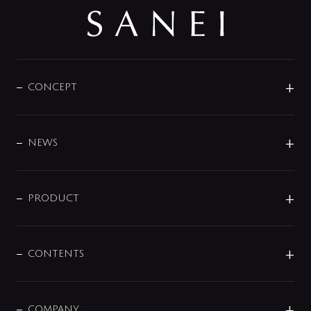
CONCEPT
BRAND
DESIGN
NEWS
ニュースリリース
商品に関して
PRODUCT
展示会
混合栓
企業情報
センサー・タッチ水栓
その他
CONTENTS
セットアイテム
MIZUBA（ミズバ）
予洗い水栓
プレパシュ＋
洗面器・手洗器
単水栓
COMPANY