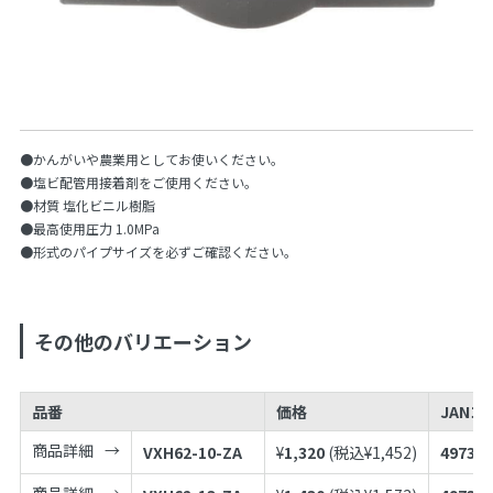
●かんがいや農業用としてお使いください。
●塩ビ配管用接着剤をご使用ください。
●材質 塩化ビニル樹脂
●最高使用圧力 1.0MPa
●形式のパイプサイズを必ずご確認ください。
その他のバリエーション
品番
価格
JANコ
商品詳細
VXH62-10-ZA
¥
1,320
(税込¥
1,452
)
497398
商品詳細