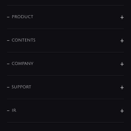
ニュースリリース
商品に関して
PRODUCT
展示会
混合栓
企業情報
センサー・タッチ水栓
その他
CONTENTS
セットアイテム
MIZUBA（ミズバ）
予洗い水栓
プレパシュ＋
洗面器・手洗器
単水栓
COMPANY
みらいエコ住宅2026
事業について
シャワー
企業情報
インテリア・アクセサリー
SMART FINE BUBBLE
ORIGINAL GRAPHIC
企業理念
SUPPORT
分岐
コーポレートメッセージ
水栓部品
水まわり解決帖
サポート
CSR
バルブ
よくあるご質問
じぶんシャワーが見つかる
会社概要
シャワインフォ
IR
配管システム
お問い合わせ
沿革
配管部材
IENI
IR情報
サポートチャット
ブランド・グループ紹介
キッチン周辺用品