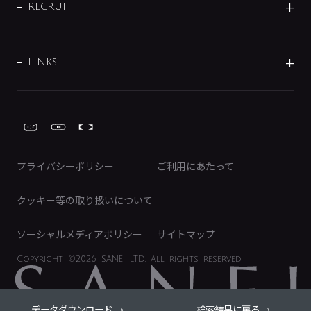
IRニュース
データダウンロード
RECRUIT
事業所案内
バス・空調周辺用品
経営情報
節湯水栓・節水水栓について
ショールーム
洗面周辺用品
採用情報
業績・財務情報
環境配慮バルブ登録制度について
水栓金具の製造工程
洗濯機周辺用品
募集要項
IRライブラリ
LINKS
みらいエコ住宅2026事業
トイレ周辺用品
株式情報
類似品・模倣品にご注意ください
ガーデニング周辺用品
Global Site
IRカレンダー
工具
FAQ（IR向け）
ディスクロージャーポリシー
免責事項
プライバシーポリシー
ご利用にあたって
IRに関するお問い合わせ
電子公告
クッキー等の取り扱いについて
ソーシャルメディアポリシー
サイトマップ
Copyright
©2026 SANEI LTD.
All rights reserved.
データダウンロード
検索結果に戻る