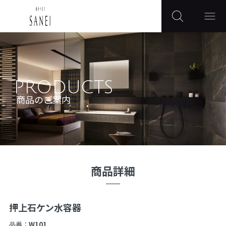
PRODUCTS
商品のご案内
商品詳細
押上石ケン水容器
品番：
W101