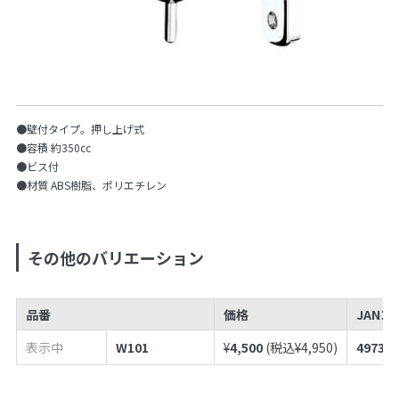
●壁付タイプ。押し上げ式
●容積 約350cc
●ビス付
●材質 ABS樹脂、ポリエチレン
その他のバリエーション
品番
価格
JANコ
表示中
W101
¥
4,500
(税込¥
4,950
)
497398